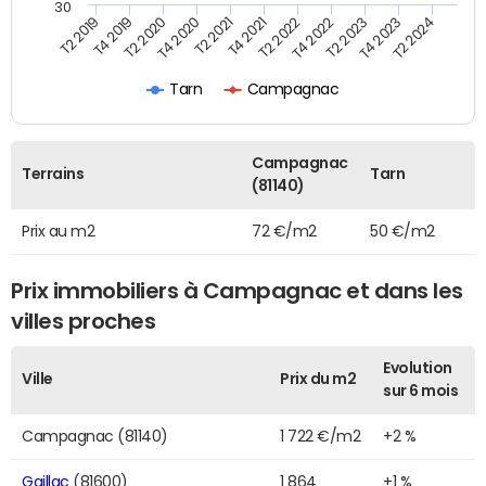
30
T2 2019
T4 2019
T2 2020
T4 2020
T2 2021
T4 2021
T2 2022
T4 2022
T2 2023
T4 2023
T2 2024
Tarn
Campagnac
Campagnac
Terrains
Tarn
(81140)
Prix au m2
72 €/m2
50 €/m2
Prix immobiliers à Campagnac et dans les
villes proches
Evolution
Ville
Prix du m2
sur 6 mois
Campagnac (81140)
1 722 €/m2
+2 %
Gaillac
(81600)
1 864
+1 %