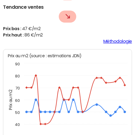
Tendance ventes
Prix bas :
47 €/m2
Prix haut :
86 €/m2
Méthodologie
Prix au m2 (source : estimations JDN)
90
80
70
Prix au m2
60
50
40