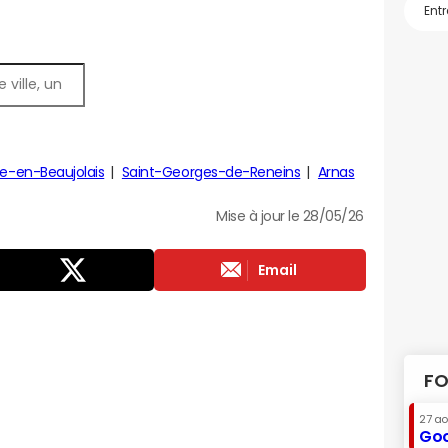
lle-en-Beaujolais
Saint-Georges-de-Reneins
Arnas
Mise à jour le 28/05/26
Email
FO
27 a
Goo