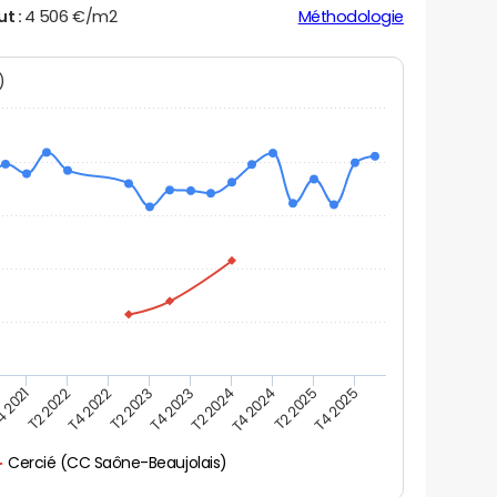
ut :
4 506 €/m2
Méthodologie
N)
 2021
T2 2022
T4 2022
T2 2023
T4 2023
T2 2024
T4 2024
T2 2025
T4 2025
Cercié (CC Saône-Beaujolais)