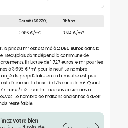
Cercié (69220)
Rhône
2 086 €/m2
3 514 €/m2
, le prix du m² est estimé à
2 060 euros
dans la
Beaujolais dont dépend la commune de
rtements, il fluctue de 1 727 euros le m² pour les
nes à 3 695 €/m² pour le neuf. Le nombre
angé de propriétaire en un trimestre est peu
r est définie sur la base de 175 euros le m². Quant
2 177 euros/m2 pour les maisons anciennes à
neuves. Le nombre de maisons anciennes à avoir
ois reste faible.
timez votre bien
 moins de
1 minute.