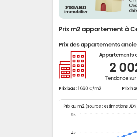
C’es
clai
Prix m2 appartement à Ce
Prix des appartements anci
Appartements 
2 0
Tendance sur 
Prix bas :
1 660 €/m2
Prix ha
Prix au m2 (source : estimations JD
5k
4k