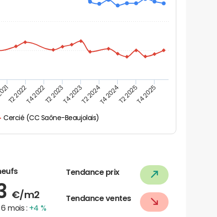
2021
T2 2025
T4 2022
T4 2023
T4 2024
T2 2022
T4 2025
T2 2023
T2 2024
Cercié (CC Saône-Beaujolais)
neufs
Tendance prix
73
€/m2
Tendance ventes
6 mois :
+4 %