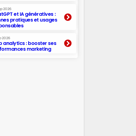
ep 2026
tGPT et IA génératives :
nes pratiques et usages
ponsables
p 2026
 analytics : booster ses
formances marketing