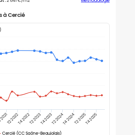
ut :
2 641 €/m2
Méthodologie
s à Cercié
N)
 2021
T2 2025
T4 2023
T2 2022
T4 2025
T2 2024
T4 2022
T4 2024
T2 2023
Cercié (CC Saône-Beaujolais)