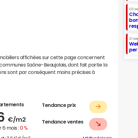
03 s
Cha
bon
res
21 se
Web
per
mobiliers affichées sur cette page concernent
ommunes Saône-Beaujolais, dont fait partie la
ns sont par conséquent moins précises à
artements
Tendance prix
86
€/m2
Tendance ventes
 6 mois :
0 %