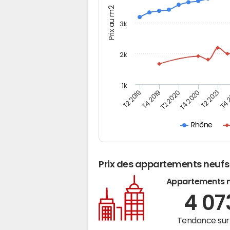
Prix au m2
3k
2k
1k
T4 
T2 2019
T2 2020
T2 2021
T4 2019
T4 2020
Rhône
Prix des appartements neufs
Appartements 
4 0
Tendance sur 