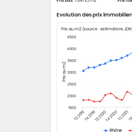
Prix bas :
1 641 €/m2
Prix ha
Evolution des prix immobilier
Prix au m2 (source : estimations JD
4500
4000
3500
Prix au m2
3000
2500
2000
1500
T4
T2 2020
T4 2020
T2 2019
T2 2021
T4 2019
Rhône