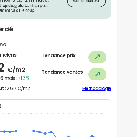
Estimer mon bien
t rapide, gratuit…
et ça peut
rement valoir le coup.
rcié
ens
anciens
Tendance prix
02
€/m2
Tendance ventes
6 mois :
+12 %
ut :
2 617 €/m2
Méthodologie
N)