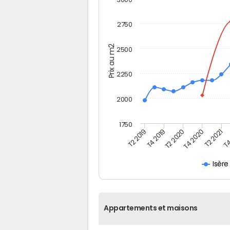
2750
Prix au m2
2500
2250
2000
1750
T4
T2 2021
T4 2020
T2 2020
T4 2019
T2 2019
Isère
Appartements et maisons