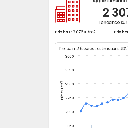
Appartements 
2 3
Tendance sur 
Prix bas :
2 076 €/m2
Prix ha
Prix au m2 (source : estimations JD
3000
2750
Prix au m2
2500
2250
2000
1750