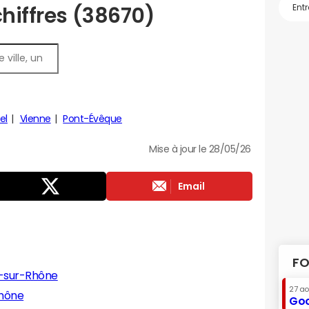
chiffres (38670)
el
Vienne
Pont-Évêque
Mise à jour le 28/05/26
Email
FO
-sur-Rhône
27 a
Rhône
Goo