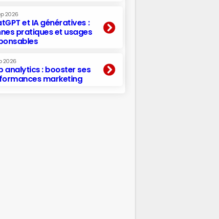
ep 2026
tGPT et IA génératives :
nes pratiques et usages
ponsables
p 2026
 analytics : booster ses
formances marketing