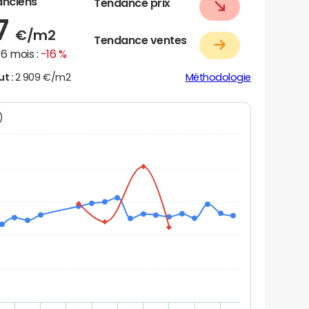
anciens
Tendance prix
07
€/m2
Tendance ventes
6 mois :
-16 %
ut :
2 909 €/m2
Méthodologie
N)