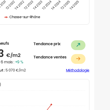
 2021
T2 2025
T4 2023
T2 2022
T4 2025
T2 2024
T4 2022
T4 2024
T2 2023
Chasse-sur-Rhône
neufs
Tendance prix
33
€/m2
Tendance ventes
6 mois :
+9 %
ut :
5 070 €/m2
Méthodologie
N)