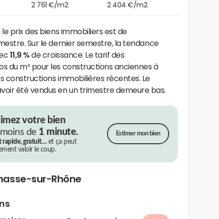
2 761 €/m2
2 404 €/m2
le prix des biens immobiliers est de
imestre. Sur le dernier semestre, la tendance
vec
11,9 %
de croissance. Le tarif des
os du m² pour les constructions anciennes à
s constructions immobilières récentes. Le
oir été vendus en un trimestre demeure bas.
timez votre bien
 moins de
1 minute.
Estimer mon bien
t rapide, gratuit…
et ça peut
rement valoir le coup.
hasse-sur-Rhône
ens