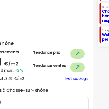
03 s
Cha
bon
res
21 se
Web
per
-Rhône
artements
Tendance prix
1
€/m2
Tendance ventes
6 mois :
+3 %
ut :
3 491 €/m2
Méthodologie
ers à Chasse-sur-Rhône
N)