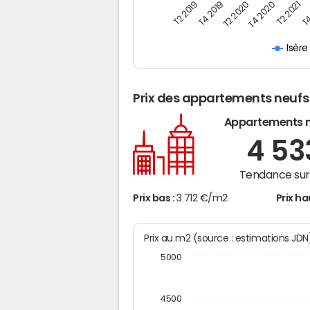
T4
T2 2020
T4 2020
T2 2019
T2 2021
T4 2019
Isère
Prix des appartements neufs
Appartements 
4 5
Tendance sur 
Prix bas :
3 712 €/m2
Prix ha
Prix au m2 (source : estimations JD
5000
4500