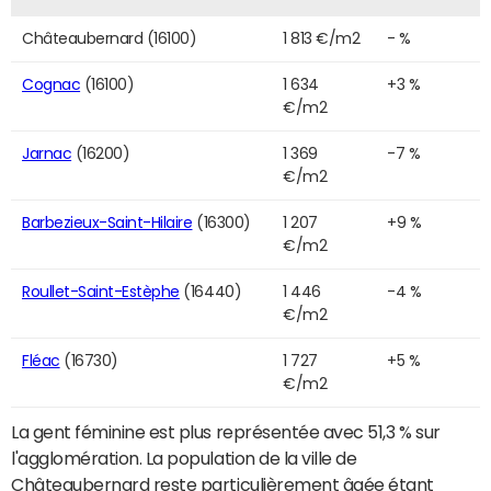
Châteaubernard (16100)
1 813 €/m2
- %
Cognac
(16100)
1 634
+3 %
€/m2
Jarnac
(16200)
1 369
-7 %
€/m2
Barbezieux-Saint-Hilaire
(16300)
1 207
+9 %
€/m2
Roullet-Saint-Estèphe
(16440)
1 446
-4 %
€/m2
Fléac
(16730)
1 727
+5 %
€/m2
La gent féminine est plus représentée avec 51,3 % sur
l'agglomération. La population de la ville de
Châteaubernard reste particulièrement âgée étant