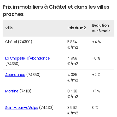
Prix immobiliers à Châtel et dans les villes
proches
Evolution
Ville
Prix du m2
sur 6 mois
Châtel (74390)
5 834
+4 %
€/m2
La Chapelle-d'Abondance
4 958
-6 %
(74360)
€/m2
Abondance
(74360)
4 085
+2 %
€/m2
Morzine
(74110)
8 438
+11 %
€/m2
Saint-Jean-d'Aulps
(74430)
3 962
0 %
€/m2