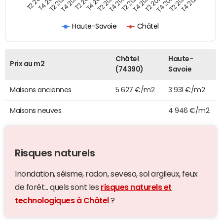
T4 2021
T2 2025
T2 2021
T4 2024
T4 2020
T2 2024
T2 2020
T4 2023
T4 2019
T2 2023
T2 2019
T4 2022
T2 2022
T4 2025
Haute-Savoie
Châtel
Châtel
Haute-
Prix au m2
(74390)
Savoie
Maisons anciennes
5 627 €/m2
3 931 €/m2
Maisons neuves
4 946 €/m2
Risques naturels
Inondation, séisme, radon, seveso, sol argileux, feux
de forêt... quels sont les
risques naturels et
technologiques à Châtel
?