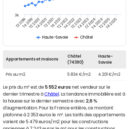
3k
T4 2021
T2 2025
T2 2021
T4 2024
T4 2020
T2 2024
T2 2020
T4 2023
T4 2019
T2 2023
T2 2019
T4 2022
T2 2022
T4 2025
Haute-Savoie
Châtel
Châtel
Haute-
Appartements et maisons
(74390)
Savoie
Prix au m2
5 834 €/m2
4 201 €/m2
Le prix du m² est de
5 552 euros
net vendeur sur le
dernier trimestre à
Châtel
. La tendance immobilière est à
la hausse sur le dernier semestre avec
2,6 %
d'augmentation. Pour la France entière, ce montant
plafonne à 2 353 euros le m². Les tarifs des appartements
varient de 5 479 euros/m2 pour les constructions
anciennes à 7 243 euros le m² pour les constructions