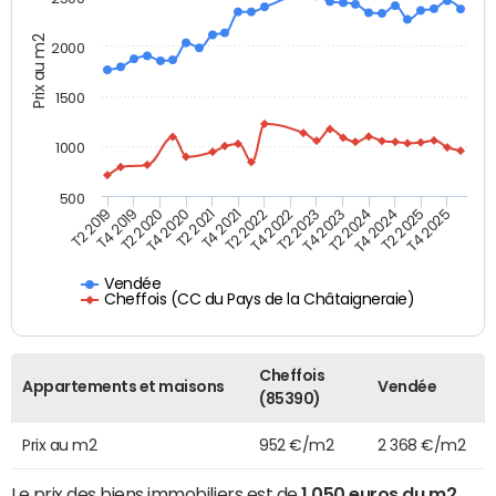
Prix au m2
2000
1500
1000
500
T4 2021
T2 2025
T2 2019
T4 2022
T2 2020
T4 2023
T2 2021
T4 2024
T2 2022
T4 2025
T4 2019
T2 2023
T4 2020
T2 2024
Vendée
Cheffois (CC du Pays de la Châtaigneraie)
Cheffois
Appartements et maisons
Vendée
(85390)
Prix au m2
952 €/m2
2 368 €/m2
Le prix des biens immobiliers est de
1 050 euros du m2