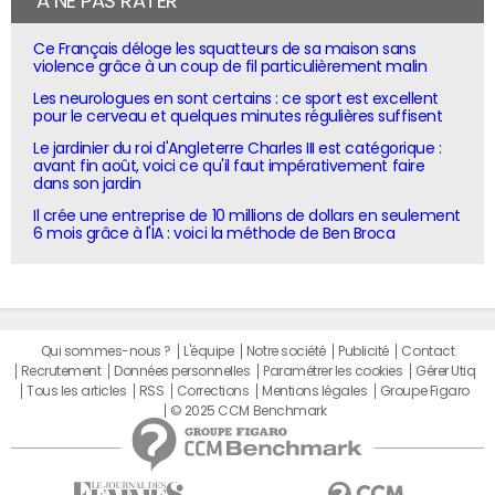
À NE PAS RATER
Ce Français déloge les squatteurs de sa maison sans
violence grâce à un coup de fil particulièrement malin
Les neurologues en sont certains : ce sport est excellent
pour le cerveau et quelques minutes régulières suffisent
Le jardinier du roi d'Angleterre Charles III est catégorique :
avant fin août, voici ce qu'il faut impérativement faire
dans son jardin
Il crée une entreprise de 10 millions de dollars en seulement
6 mois grâce à l'IA : voici la méthode de Ben Broca
Qui sommes-nous ?
L'équipe
Notre société
Publicité
Contact
Recrutement
Données personnelles
Paramétrer les cookies
Gérer Utiq
Tous les articles
RSS
Corrections
Mentions légales
Groupe Figaro
© 2025 CCM Benchmark