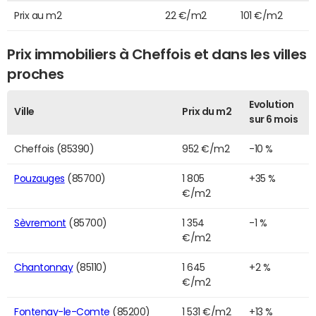
Prix au m2
22 €/m2
101 €/m2
Prix immobiliers à Cheffois et dans les villes
proches
Evolution
Ville
Prix du m2
sur 6 mois
Cheffois (85390)
952 €/m2
-10 %
Pouzauges
(85700)
1 805
+35 %
€/m2
Sèvremont
(85700)
1 354
-1 %
€/m2
Chantonnay
(85110)
1 645
+2 %
€/m2
Fontenay-le-Comte
(85200)
1 531 €/m2
+13 %