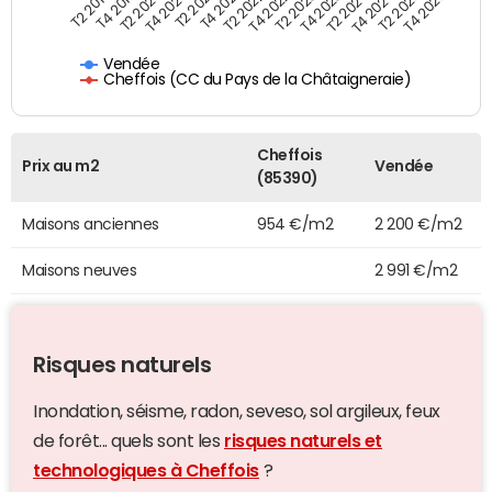
T4 2021
T2 2025
T2 2019
T4 2022
T2 2020
T4 2023
T2 2021
T4 2024
T2 2022
T4 2025
T4 2019
T2 2023
T4 2020
T2 2024
Vendée
Cheffois (CC du Pays de la Châtaigneraie)
Cheffois
Prix au m2
Vendée
(85390)
Maisons anciennes
954 €/m2
2 200 €/m2
Maisons neuves
2 991 €/m2
Risques naturels
Inondation, séisme, radon, seveso, sol argileux, feux
de forêt... quels sont les
risques naturels et
technologiques à Cheffois
?