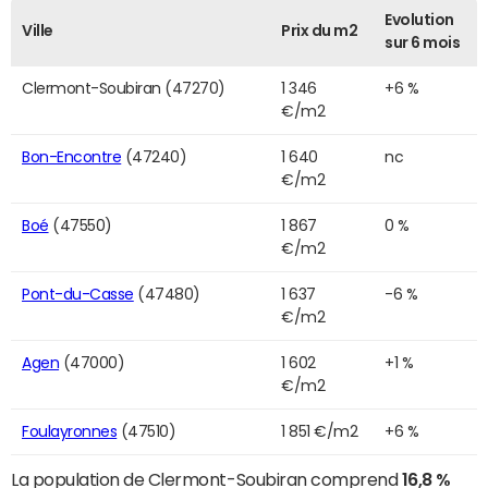
Evolution
Ville
Prix du m2
sur 6 mois
Clermont-Soubiran (47270)
1 346
+6 %
€/m2
Bon-Encontre
(47240)
1 640
nc
€/m2
Boé
(47550)
1 867
0 %
€/m2
Pont-du-Casse
(47480)
1 637
-6 %
€/m2
Agen
(47000)
1 602
+1 %
€/m2
Foulayronnes
(47510)
1 851 €/m2
+6 %
La population de Clermont-Soubiran comprend
16,8 %