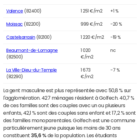
Valence
(82400)
1 251 €/m2
+1 %
Moissac
(82200)
999 €/m2
-20 %
Castelsarrasin
(82100)
1 220 €/m2
-19 %
Beaumont-de-Lomagne
1 020
nc
(82500)
€/m2
La Ville-Dieu-du-Temple
1 673
-7 %
(82290)
€/m2
La gent masculine est plus représentée avec 50,8 % sur
l'agglomération. 427 ménages résident à Golfech. 40,7 %
de ces familles sont des couples avec un ou plusieurs
enfants, 42,1 % sont des couples sans enfant et 17,2 % sont
des familles monoparentales. Golfech est une commune
particulièrement jeune puisque les moins de 30 ans
constituent
35,6 %
de la population. Les étudiants