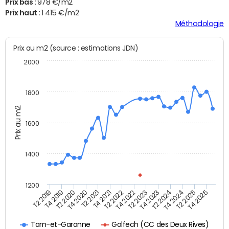
Prix bas :
978 €/m2
Prix haut :
1 415 €/m2
Méthodologie
Prix au m2 (source : estimations JDN)
2000
1800
Prix au m2
1600
1400
1200
T4 2021
T2 2025
T2 2019
T4 2022
T2 2020
T4 2023
T2 2021
T4 2024
T2 2022
T4 2025
T4 2019
T2 2023
T4 2020
T2 2024
Golfech (CC des Deux Rives)
Tarn-et-Garonne