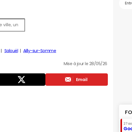
Salouël
Ailly-sur-Somme
Mise à jour le 28/05/26
Email
FO
27 a
Goo