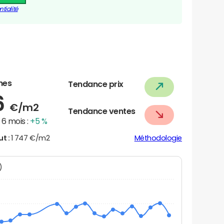
tialité
nes
Tendance prix
6
€/m2
Tendance ventes
6 mois :
+5 %
ut :
1 747 €/m2
Méthodologie
N)