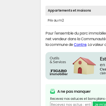
Appartements et maisons
Prix au m2
Pour l'ensemble du parc immobilier
net vendeur dans la Communaut
la commune de
Contre
. La valeur 
Outils
Es
& Services
en
C’es
clai
A ne pas manquer
Recevez nos astuces et bons plans 
Je m'