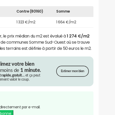
Contre (80160)
Somme
1 323 €/m2
1 664 €/m2
, le prix médian du m2 est évalué à
1 274 €/m2
é de communes Somme Sud-Ouest où se trouve
des terrains est définie à partir de 50 euros le m2.
timez votre bien
 moins de
1 minute.
Estimer mon bien
t rapide, gratuit…
et ça peut
rement valoir le coup.
directement par e-mail.
abonne