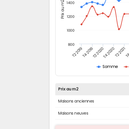
Prix au m2
1400
1200
1000
800
T4
T2 2020
T4 2020
T2 2019
T2 2021
T4 2019
Somme
Prix au m2
Maisons anciennes
Maisons neuves