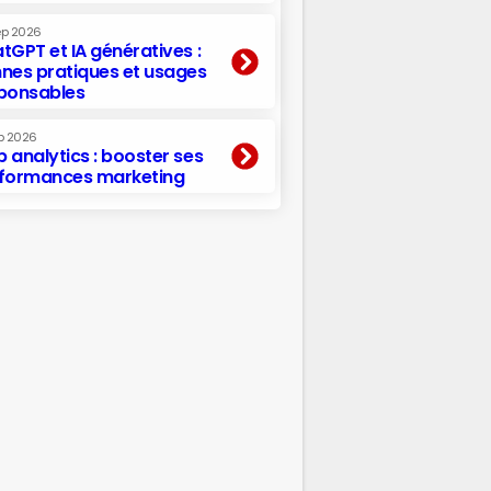
ep 2026
tGPT et IA génératives :
nes pratiques et usages
ponsables
p 2026
 analytics : booster ses
formances marketing