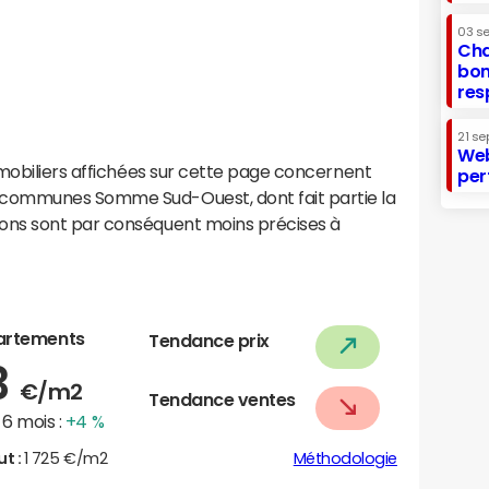
03 s
Cha
bon
res
21 se
Web
mobiliers affichées sur cette page concernent
per
communes Somme Sud-Ouest, dont fait partie la
ns sont par conséquent moins précises à
artements
Tendance prix
3
€/m2
Tendance ventes
6 mois :
+4 %
ut :
1 725 €/m2
Méthodologie