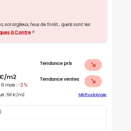
 sol argileux, feux de forêt... quels sont les
iques à Contre
?
Tendance prix
€/m2
Tendance ventes
6 mois :
-2 %
ut :
59 €/m2
Méthodologie
)