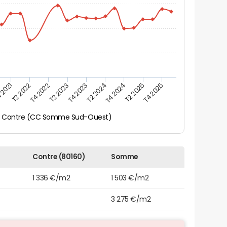
 2021
T2 2025
T4 2023
T2 2022
T4 2025
T2 2024
T4 2022
T4 2024
T2 2023
Contre (CC Somme Sud-Ouest)
Contre (80160)
Somme
1 336 €/m2
1 503 €/m2
3 275 €/m2