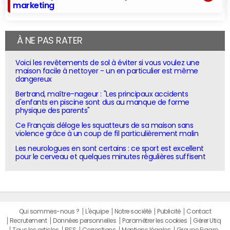
marketing
À NE PAS RATER
Voici les revêtements de sol à éviter si vous voulez une
maison facile à nettoyer - un en particulier est même
dangereux
Bertrand, maître-nageur : "Les principaux accidents
d'enfants en piscine sont dus au manque de forme
physique des parents"
Ce Français déloge les squatteurs de sa maison sans
violence grâce à un coup de fil particulièrement malin
Les neurologues en sont certains : ce sport est excellent
pour le cerveau et quelques minutes régulières suffisent
Qui sommes-nous ?
L'équipe
Notre société
Publicité
Contact
Recrutement
Données personnelles
Paramétrer les cookies
Gérer Utiq
Tous les articles
RSS
Corrections
Mentions légales
Groupe Figaro