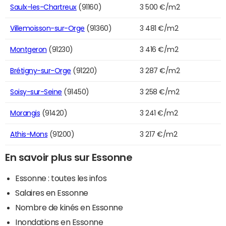
Saulx-les-Chartreux
(91160)
3 500 €/m2
Villemoisson-sur-Orge
(91360)
3 481 €/m2
Montgeron
(91230)
3 416 €/m2
Brétigny-sur-Orge
(91220)
3 287 €/m2
Soisy-sur-Seine
(91450)
3 258 €/m2
Morangis
(91420)
3 241 €/m2
Athis-Mons
(91200)
3 217 €/m2
En savoir plus sur Essonne
Essonne : toutes les infos
Salaires en Essonne
Nombre de kinés en Essonne
Inondations en Essonne