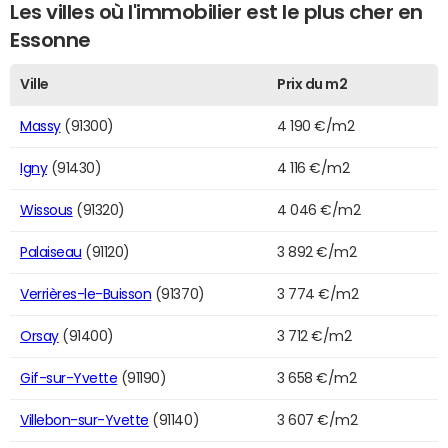
Les villes où l'immobilier est le plus cher en
Essonne
Ville
Prix du m2
Massy
(91300)
4 190 €/m2
Igny
(91430)
4 116 €/m2
Wissous
(91320)
4 046 €/m2
Palaiseau
(91120)
3 892 €/m2
Verrières-le-Buisson
(91370)
3 774 €/m2
Orsay
(91400)
3 712 €/m2
Gif-sur-Yvette
(91190)
3 658 €/m2
Villebon-sur-Yvette
(91140)
3 607 €/m2