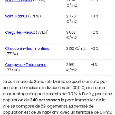
Saint-Soupplets
(77165)
2 824
+2 %
€/m2
Saint-Pathus
(77178)
2 770
+3 %
€/m2
Crégy-lès-Meaux
(77124)
3 003
-2 %
€/m2
Chauconin-Neufmontiers
3 120 €/m2
+3 %
(77124)
Congis-sur-Thérouanne
2 169
+1 %
(77440)
€/m2
La commune de Seine-et-Marne se qualifie ensuite par
une part de maisons individuelles de 100,0 %, ainsi qu'un
pourcentage d’appartements de 0,0 %. À Forfry, pour une
population de
240 personnes
le parc immobilier de la
ville se compose de 89 logements. La densité de
population est de 39 hab/km² avec un territoire de 6 km2.