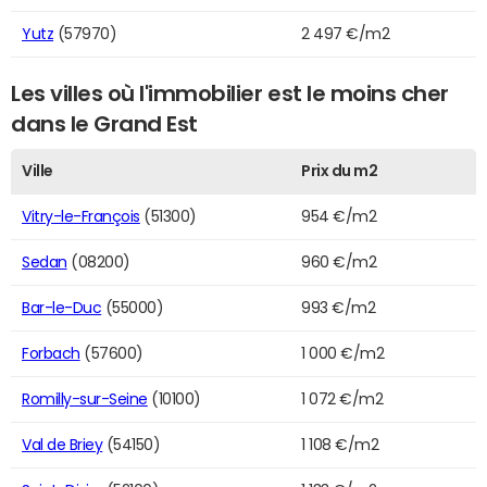
Yutz
(57970)
2 497 €/m2
Les villes où l'immobilier est le moins cher
dans le Grand Est
Ville
Prix du m2
Vitry-le-François
(51300)
954 €/m2
Sedan
(08200)
960 €/m2
Bar-le-Duc
(55000)
993 €/m2
Forbach
(57600)
1 000 €/m2
Romilly-sur-Seine
(10100)
1 072 €/m2
Val de Briey
(54150)
1 108 €/m2