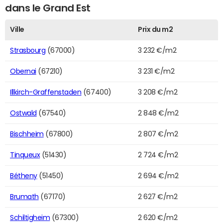
dans le Grand Est
Ville
Prix du m2
Strasbourg
(67000)
3 232 €/m2
Obernai
(67210)
3 231 €/m2
Illkirch-Graffenstaden
(67400)
3 208 €/m2
Ostwald
(67540)
2 848 €/m2
Bischheim
(67800)
2 807 €/m2
Tinqueux
(51430)
2 724 €/m2
Bétheny
(51450)
2 694 €/m2
Brumath
(67170)
2 627 €/m2
Schiltigheim
(67300)
2 620 €/m2