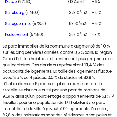
Dieuze
(57260)
810 €/m2
+6 %
Sarrebourg
(57400)
1 373 €/m2
+10 %
Sarreguemines
(57200)
1 581 €/m2
+16 %
Faulquemont
(57380)
1 302 €/m2
-9 %
Le parc immobilier de la commune a augmenté de 1,0 %
sur les cinq dernières années, contre 3,5 % dans la région
Grand Est. Les habitants d'Insviller sont plus propriétaires
que locataires. Ces derniers représentant
13,4 %
des
occupants de logements. La taille des logements fluctue
avec 8,5 % de 4 pièces, 0,0 % de studios et 82,9 %
d’habitations de 5 pièces et plus. La commune de la
Moselle se distingue aussi par une part de maisons de
93,9 %, ainsi qu'un pourcentage d’appartements de 5,1 %. À
Insviller, pour une population de
171 habitants
le parc
immobilier de la ville équivaut à 99 logements. En outre,
82,8 % des habitations sont des résidences principales et