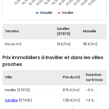
T2 2022
T2 2023
T2 2024
T4 2019
T4 2020
T4 2021
T4 2022
T4 2023
T2 2019
T2 2020
T2 2021
Moselle
Insviller
Insviller
Terrains
Moselle
(57670)
Prix au m2
19 €/m2
118 €/m2
Prix immobiliers à Insviller et dans les villes
proches
Evolution
Ville
Prix du m2
sur 6 mois
Insviller (57670)
875 €/m2
-9 %
Sarralbe
(57430)
1 129 €/m2
+4 %