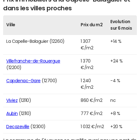
dans les villes proches
Evolution
Ville
Prix du m2
sur 6 mois
La Capelle-Balaguier (12260)
1 307
+14 %
€/m2
Villefranche-de-Rouergue
1 370
+24 %
(12200)
€/m2
Capdenac-Gare
(12700)
1 240
-4 %
€/m2
Viviez
(12110)
860 €/m2
nc
Aubin
(12110)
777 €/m2
+8 %
Decazeville
(12300)
1 032 €/m2
+20 %