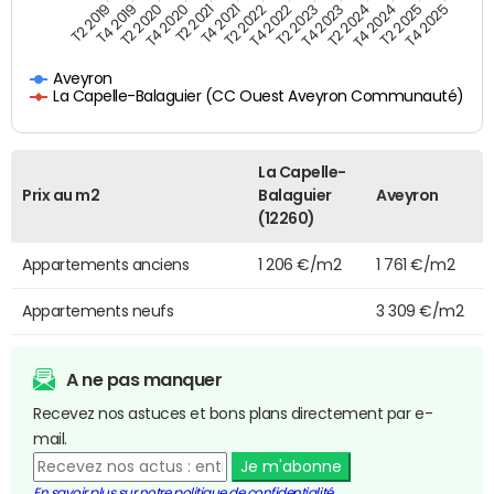
T4 2021
T2 2025
T2 2019
T4 2022
T2 2020
T4 2023
T2 2021
T4 2024
T2 2022
T4 2025
T4 2019
T2 2023
T4 2020
T2 2024
Aveyron
La Capelle-Balaguier (CC Ouest Aveyron Communauté)
La Capelle-
Prix au m2
Balaguier
Aveyron
(12260)
Appartements anciens
1 206 €/m2
1 761 €/m2
Appartements neufs
3 309 €/m2
A ne pas manquer
Recevez nos astuces et bons plans directement par e-
mail.
Je m'abonne
En savoir plus sur notre politique de confidentialité