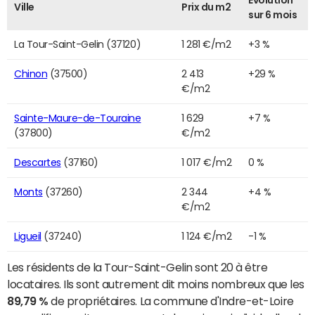
Evolution
Ville
Prix du m2
sur 6 mois
La Tour-Saint-Gelin (37120)
1 281 €/m2
+3 %
Chinon
(37500)
2 413
+29 %
€/m2
Sainte-Maure-de-Touraine
1 629
+7 %
(37800)
€/m2
Descartes
(37160)
1 017 €/m2
0 %
Monts
(37260)
2 344
+4 %
€/m2
Ligueil
(37240)
1 124 €/m2
-1 %
Les résidents de la Tour-Saint-Gelin sont 20 à être
locataires. Ils sont autrement dit moins nombreux que les
89,79 %
de propriétaires. La commune d'Indre-et-Loire