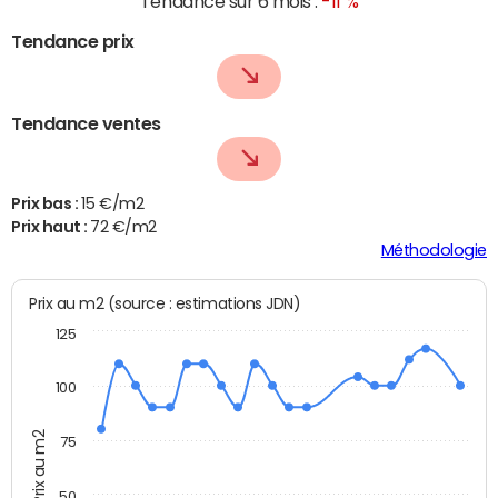
Tendance sur 6 mois :
-11 %
Tendance prix
Tendance ventes
Prix bas :
15 €/m2
Prix haut :
72 €/m2
Méthodologie
Prix au m2 (source : estimations JDN)
125
100
Prix au m2
75
50