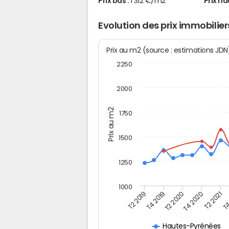
Prix bas :
1 312 €/m2
Prix ha
Evolution des prix immobilie
Prix au m2 (source : estimations JD
2250
2000
Prix au m2
1750
1500
1250
1000
T4
T2 2020
T4 2020
T2 2019
T2 2021
T4 2019
Hautes-Pyrénées