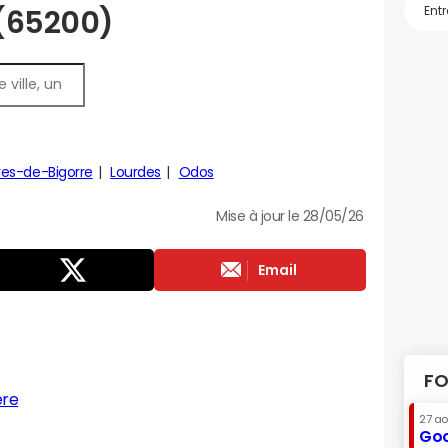
 (65200)
es-de-Bigorre
Lourdes
Odos
Mise à jour le 28/05/26
Email
FO
ère
27 a
Goo