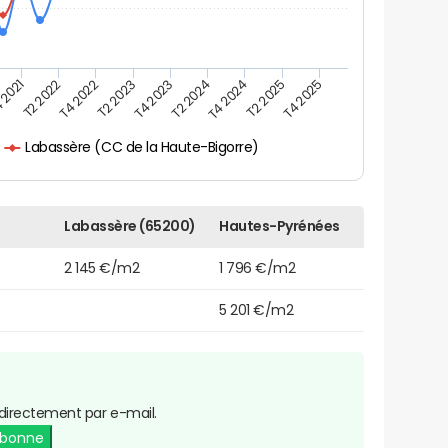
 2021
T2 2025
T4 2023
T2 2022
T4 2025
T2 2024
T4 2022
T4 2024
T2 2023
Labassère (CC de la Haute-Bigorre)
Labassère (65200)
Hautes-Pyrénées
2 145 €/m2
1 796 €/m2
5 201 €/m2
directement par e-mail.
abonne