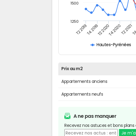
1500
1250
T4
T2 2020
T4 2020
T2 2019
T2 2021
T4 2019
Hautes-Pyrénées
Prix au m2
Appartements anciens
Appartements neufs
A ne pas manquer
Recevez nos astuces et bons plans 
Je m'