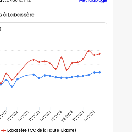
ut :
2 460 €/m2
Méthodologie
rs à Labassère
N)
 2021
T2 2025
T4 2023
T2 2022
T4 2025
T2 2024
T4 2022
T4 2024
T2 2023
Labassère (CC de la Haute-Bigorre)