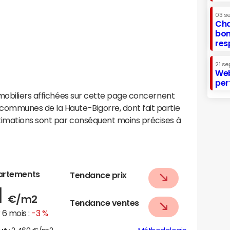
03 s
Cha
bon
res
21 se
Web
per
mobiliers affichées sur cette page concernent
ommunes de la Haute-Bigorre, dont fait partie
imations sont par conséquent moins précises à
artements
Tendance prix
1
€/m2
Tendance ventes
6 mois :
-3 %