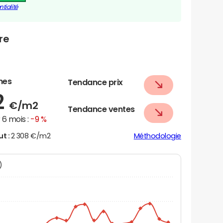
tialité
re
nes
Tendance prix
2
€/m2
Tendance ventes
6 mois :
-9 %
ut :
2 308 €/m2
Méthodologie
N)