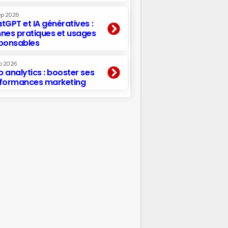
ep 2026
tGPT et IA génératives :
nes pratiques et usages
ponsables
p 2026
 analytics : booster ses
formances marketing