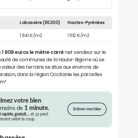
Labassère (65200)
Hautes-Pyrénées
1 941 €/m2
1 612 €/m2
e
1 808 euros le mètre carré
net vendeur sur le
nauté de communes de la Haute-Bigorre où se
a valeur des terrains se situe aux environs de
aison, dans la région Occitanie les parcelles
/m².
timez votre bien
 moins de
1 minute.
Estimer mon bien
t rapide, gratuit…
et ça peut
rement valoir le coup.
abassère