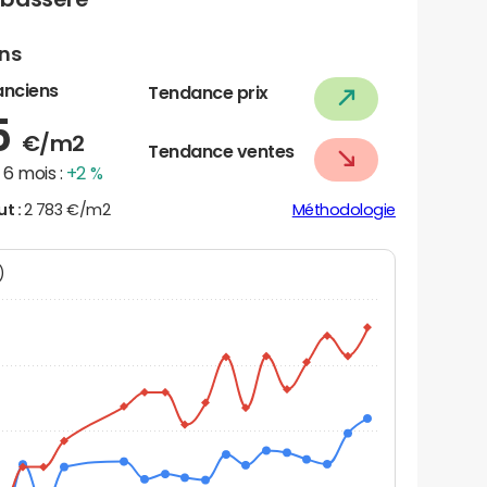
ens
anciens
Tendance prix
5
€/m2
Tendance ventes
6 mois :
+2 %
ut :
2 783 €/m2
Méthodologie
N)