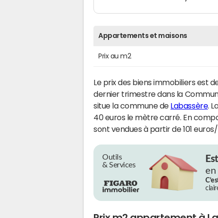
Appartements et maisons
Prix au m2
Le prix des biens immobiliers est d
dernier trimestre dans la Commu
situe la commune de
Labassère
. L
40 euros le mètre carré. En compar
sont vendues à partir de 101 euros
Outils
Es
& Services
en
C’es
clai
Prix m2 appartement à L