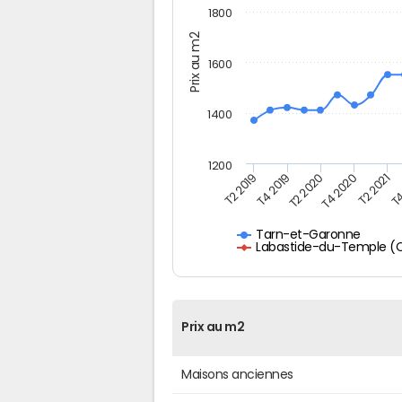
1800
Prix au m2
1600
1400
1200
T4
T2 2020
T4 2020
T2 2019
T2 2021
T4 2019
Tarn-et-Garonne
Labastide-du-Temple (CC
Prix au m2
Maisons anciennes