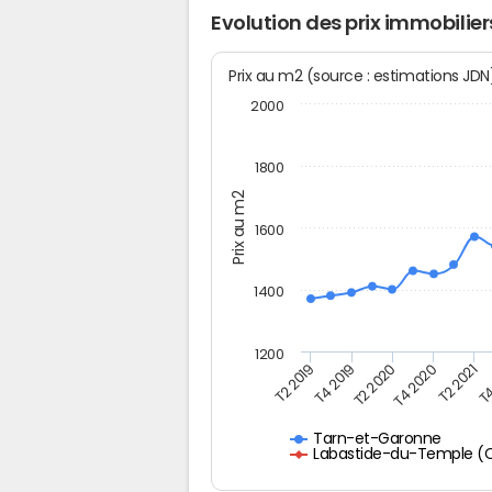
Evolution des prix immobili
Prix au m2 (source : estimations JD
2000
1800
Prix au m2
1600
1400
1200
T4
T2 2020
T4 2020
T2 2019
T2 2021
T4 2019
Tarn-et-Garonne
Labastide-du-Temple (CC