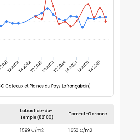
 2021
T2 2025
T4 2023
T2 2022
T4 2025
T2 2024
T4 2022
T4 2024
T2 2023
 Coteaux et Plaines du Pays Lafrançaisain)
Labastide-du-
Tarn-et-Garonne
Temple (82100)
1 599 €/m2
1 650 €/m2