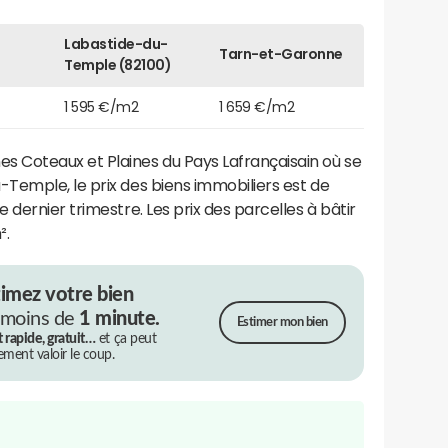
Labastide-du-
Tarn-et-Garonne
Temple (82100)
1 595 €/m2
1 659 €/m2
Coteaux et Plaines du Pays Lafrançaisain où se
Temple, le prix des biens immobiliers est de
 dernier trimestre. Les prix des parcelles à bâtir
².
timez votre bien
 moins de
1 minute.
Estimer mon bien
t rapide, gratuit…
et ça peut
rement valoir le coup.