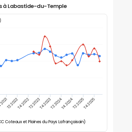
ers à Labastide-du-Temple
N)
 2021
T2 2025
T4 2023
T2 2022
T4 2025
T2 2024
T4 2022
T4 2024
T2 2023
 Coteaux et Plaines du Pays Lafrançaisain)