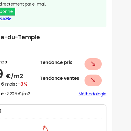
directement par e-mail.
abonne
tialité
ide-du-Temple
nes
Tendance prix
9
€/m2
Tendance ventes
6 mois :
-3 %
ut :
2 205 €/m2
Méthodologie
N)