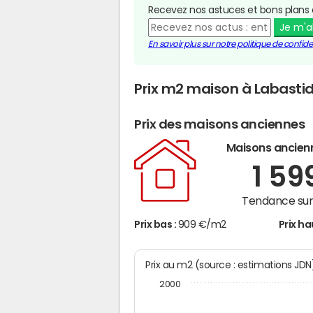
Recevez nos astuces et bons plans 
Je m'
En savoir plus sur notre politique de confiden
Prix m2 maison à Labast
Prix des maisons anciennes
Maisons ancien
1 59
Tendance sur 
Prix bas :
909 €/m2
Prix ha
Prix au m2 (source : estimations JD
2000