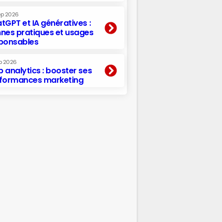
ep 2026
tGPT et IA génératives :
nes pratiques et usages
ponsables
p 2026
 analytics : booster ses
formances marketing