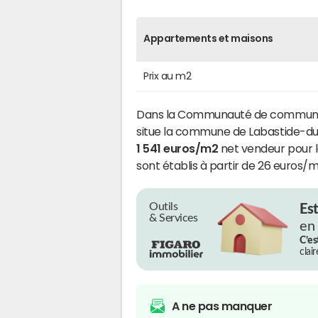
Appartements et maisons
Prix au m2
Dans la Communauté de communes 
situe la commune de Labastide-du-
1 541 euros/m2
net vendeur pour le
sont établis à partir de 26 euros/m
Outils
Es
& Services
en
C’es
clai
A ne pas manquer