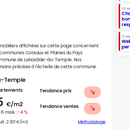
03 s
Cha
bon
res
21 se
Web
mobiliers affichées sur cette page concernent
per
communes Coteaux et Plaines du Pays
a commune de Labastide-du-Temple. Nos
oins précises à l'échelle de cette commune.
du-Temple
artements
Tendance prix
5
€/m2
Tendance ventes
6 mois :
-4 %
ut :
2 201 €/m2
Méthodologie