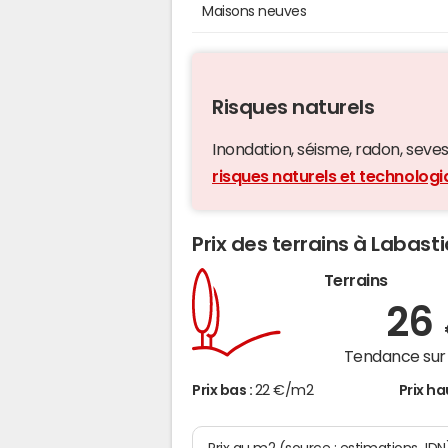
Maisons neuves
Risques naturels
Inondation, séisme, radon, seveso,
risques naturels et technolo
Prix des terrains à Laba
Terrains
26
Tendance sur 
Prix bas :
22 €/m2
Prix ha
Prix au m2 (source : estimations JDN