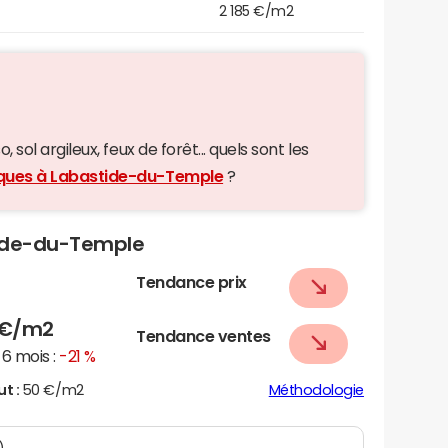
2 185 €/m2
 sol argileux, feux de forêt... quels sont les
giques à Labastide-du-Temple
?
stide-du-Temple
Tendance prix
€/m2
Tendance ventes
6 mois :
-21 %
ut :
50 €/m2
Méthodologie
)