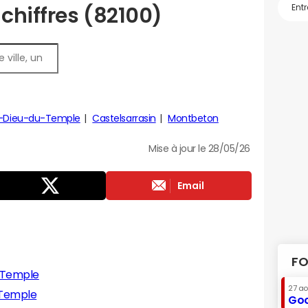
 chiffres (82100)
le-Dieu-du-Temple
Castelsarrasin
Montbeton
Mise à jour le 28/05/26
Email
FO
-Temple
27 a
-Temple
Goo