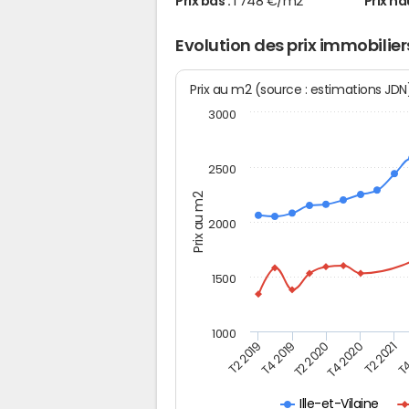
Prix bas :
1 748 €/m2
Prix ha
Evolution des prix immobilier
Prix au m2 (source : estimations JD
3000
2500
Prix au m2
2000
1500
1000
T4
T2 2020
T4 2020
T2 2019
T2 2021
T4 2019
Ille-et-Vilaine