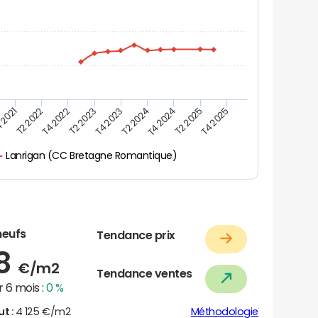
 2021
T2 2025
T4 2023
T2 2022
T4 2025
T2 2024
T4 2022
T4 2024
T2 2023
Lanrigan (CC Bretagne Romantique)
neufs
Tendance prix
28
€/m2
Tendance ventes
 6 mois :
0 %
ut :
4 125 €/m2
Méthodologie