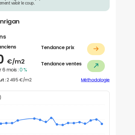
rement valoir le coup.
anrigan
ens
anciens
Tendance prix
30
€/m2
Tendance ventes
 6 mois :
0 %
ut :
2 495 €/m2
Méthodologie
N)