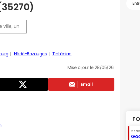
 (35270)
urg
Hédé-Bazouges
Tinténiac
Mise à jour le 28/05/26
Email
FO
n
27 a
Goo