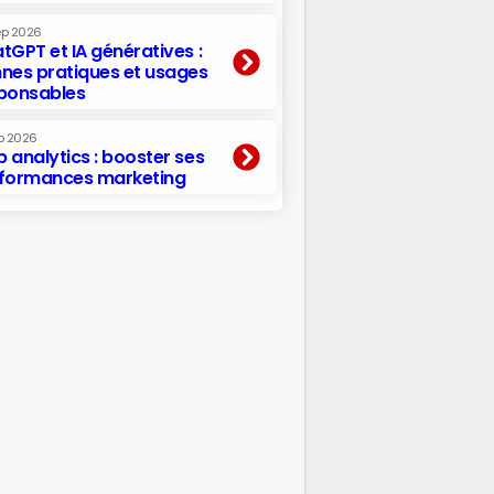
ep 2026
tGPT et IA génératives :
nes pratiques et usages
ponsables
p 2026
 analytics : booster ses
formances marketing