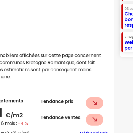
03 s
Cha
bon
res
21 se
Web
per
mobiliers affichées sur cette page concernent
communes Bretagne Romantique, dont fait
os estimations sont par conséquent moins
mune.
artements
Tendance prix
1
€/m2
Tendance ventes
6 mois :
-4 %