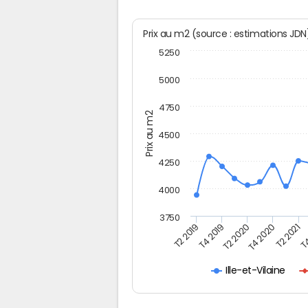
Prix au m2 (source : estimations JD
5250
5000
4750
Prix au m2
4500
4250
4000
3750
T4
T2 2019
T2 2020
T2 2021
T4 2019
T4 2020
Ille-et-Vilaine