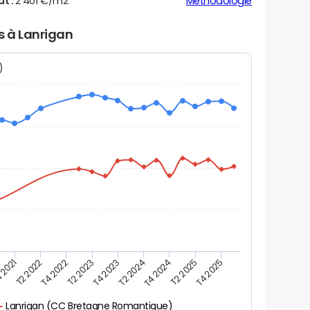
ut :
2 401 €/m2
Méthodologie
s à Lanrigan
N)
 2021
T2 2025
T4 2023
T2 2022
T4 2025
T2 2024
T4 2022
T4 2024
T2 2023
Lanrigan (CC Bretagne Romantique)