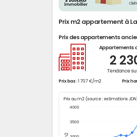
clai
Prix m2 appartement à L
Prix des appartements anci
Appartements 
2 2
Tendance sur
Prix bas :
1 707 €/m2
Prix ha
Prix au m2 (source : estimations JD
4000
3500
3000