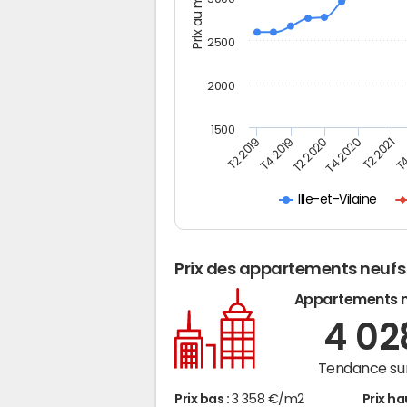
Prix au m2
2500
2000
1500
T4
T2 2020
T4 2020
T2 2019
T2 2021
T4 2019
Ille-et-Vilaine
Prix des appartements neufs
Appartements 
4 0
Tendance sur
Prix bas :
3 358 €/m2
Prix ha