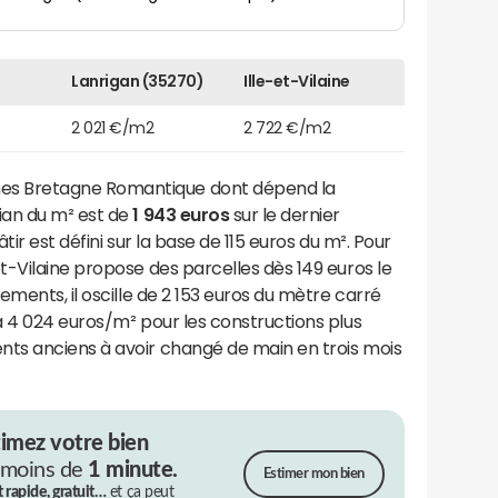
Lanrigan (35270)
Ille-et-Vilaine
2 021 €/m2
2 722 €/m2
s Bretagne Romantique dont dépend la
ian du m² est de
1 943 euros
sur le dernier
tir est défini sur la base de 115 euros du m². Pour
-Vilaine propose des parcelles dès 149 euros le
ments, il oscille de 2 153 euros du mètre carré
à 4 024 euros/m² pour les constructions plus
ts anciens à avoir changé de main en trois mois
timez votre bien
 moins de
1 minute.
Estimer mon bien
t rapide, gratuit…
et ça peut