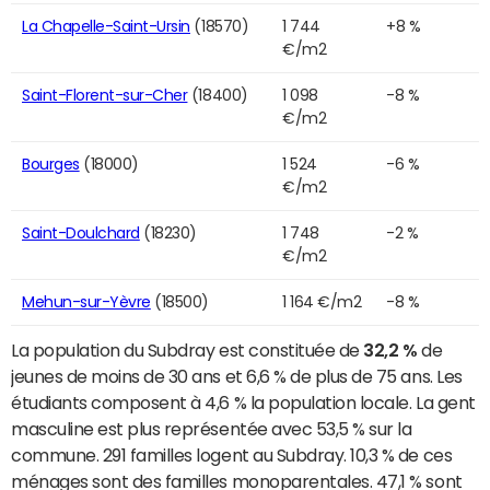
La Chapelle-Saint-Ursin
(18570)
1 744
+8 %
€/m2
Saint-Florent-sur-Cher
(18400)
1 098
-8 %
€/m2
Bourges
(18000)
1 524
-6 %
€/m2
Saint-Doulchard
(18230)
1 748
-2 %
€/m2
Mehun-sur-Yèvre
(18500)
1 164 €/m2
-8 %
La population du Subdray est constituée de
32,2 %
de
jeunes de moins de 30 ans et 6,6 % de plus de 75 ans. Les
étudiants composent à 4,6 % la population locale. La gent
masculine est plus représentée avec 53,5 % sur la
commune. 291 familles logent au Subdray. 10,3 % de ces
ménages sont des familles monoparentales. 47,1 % sont