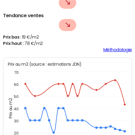
Tendance ventes
Prix bas :
19 €/m2
Prix haut :
78 €/m2
Méthodologie
Prix au m2 (source : estimations JDN)
70
60
50
Prix au m2
40
30
20