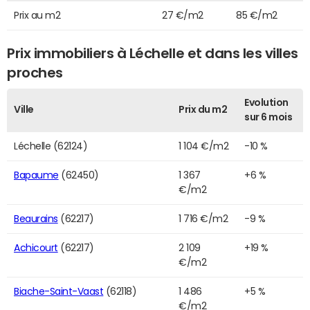
Prix au m2
27 €/m2
85 €/m2
Prix immobiliers à Léchelle et dans les villes
proches
Evolution
Ville
Prix du m2
sur 6 mois
Léchelle (62124)
1 104 €/m2
-10 %
Bapaume
(62450)
1 367
+6 %
€/m2
Beaurains
(62217)
1 716 €/m2
-9 %
Achicourt
(62217)
2 109
+19 %
€/m2
Biache-Saint-Vaast
(62118)
1 486
+5 %
€/m2