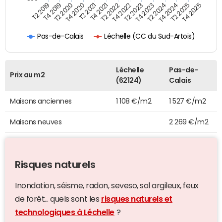
T4 2021
T2 2025
T2 2019
T4 2022
T2 2020
T4 2023
T2 2021
T4 2024
T2 2022
T4 2025
T4 2019
T2 2023
T4 2020
T2 2024
Léchelle (CC du Sud-Artois)
Pas-de-Calais
Léchelle
Pas-de-
Prix au m2
(62124)
Calais
Maisons anciennes
1 108 €/m2
1 527 €/m2
Maisons neuves
2 269 €/m2
Risques naturels
Inondation, séisme, radon, seveso, sol argileux, feux
de forêt... quels sont les
risques naturels et
technologiques à Léchelle
?