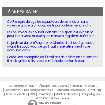
À NE PAS RATER
Ce Français déloge les squatteurs de sa maison sans
violence grâce à un coup de fil particulièrement malin
Les neurologues en sont certains : ce sport est excellent
pour le cerveau et quelques minutes régulières suffisent
Le jardinier du roi d'Angleterre Charles III est catégorique :
avant fin août, voici ce qu'il faut impérativement faire
dans son jardin
Il crée une entreprise de 10 millions de dollars en seulement
6 mois grâce à l'IA : voici la méthode de Ben Broca
Qui sommes-nous ?
L'équipe
Notre société
Publicité
Contact
Recrutement
Données personnelles
Paramétrer les cookies
Gérer Utiq
Tous les articles
RSS
Corrections
Mentions légales
Groupe Figaro
© 2025 CCM Benchmark