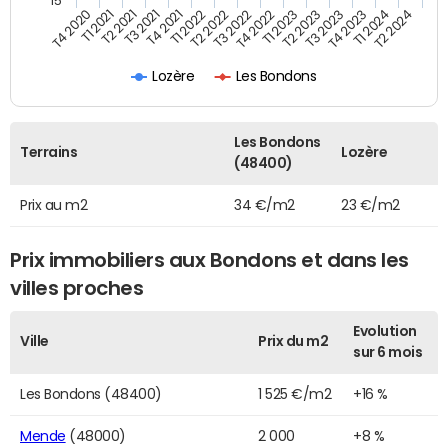
15
T4 2020
T1 2021
T2 2021
T3 2021
T4 2021
T1 2022
T2 2022
T3 2022
T4 2022
T1 2023
T2 2023
T3 2023
T4 2023
T1 2024
T2 2024
Lozère
Les Bondons
Les Bondons
Terrains
Lozère
(48400)
Prix au m2
34 €/m2
23 €/m2
Prix immobiliers aux Bondons et dans les
villes proches
Evolution
Ville
Prix du m2
sur 6 mois
Les Bondons (48400)
1 525 €/m2
+16 %
Mende
(48000)
2 000
+8 %