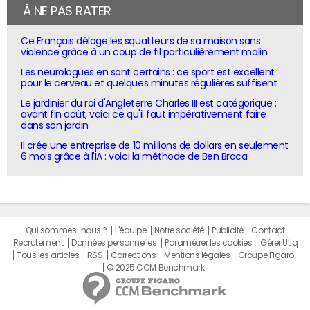
À NE PAS RATER
Ce Français déloge les squatteurs de sa maison sans
violence grâce à un coup de fil particulièrement malin
Les neurologues en sont certains : ce sport est excellent
pour le cerveau et quelques minutes régulières suffisent
Le jardinier du roi d'Angleterre Charles III est catégorique :
avant fin août, voici ce qu'il faut impérativement faire
dans son jardin
Il crée une entreprise de 10 millions de dollars en seulement
6 mois grâce à l'IA : voici la méthode de Ben Broca
Qui sommes-nous ?
L'équipe
Notre société
Publicité
Contact
Recrutement
Données personnelles
Paramétrer les cookies
Gérer Utiq
Tous les articles
RSS
Corrections
Mentions légales
Groupe Figaro
© 2025 CCM Benchmark