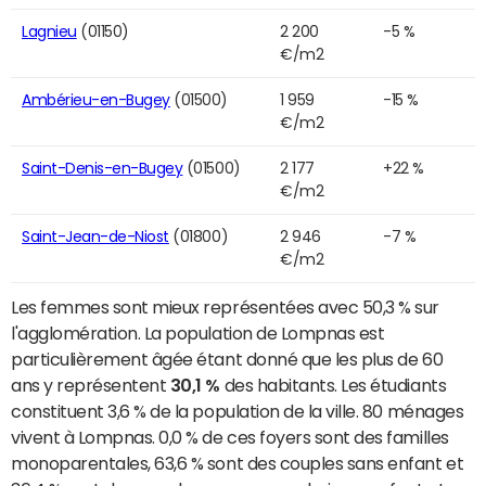
Lagnieu
(01150)
2 200
-5 %
€/m2
Ambérieu-en-Bugey
(01500)
1 959
-15 %
€/m2
Saint-Denis-en-Bugey
(01500)
2 177
+22 %
€/m2
Saint-Jean-de-Niost
(01800)
2 946
-7 %
€/m2
Les femmes sont mieux représentées avec 50,3 % sur
l'agglomération. La population de Lompnas est
particulièrement âgée étant donné que les plus de 60
ans y représentent
30,1 %
des habitants. Les étudiants
constituent 3,6 % de la population de la ville. 80 ménages
vivent à Lompnas. 0,0 % de ces foyers sont des familles
monoparentales, 63,6 % sont des couples sans enfant et