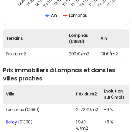
T2 2022
T2 2023
T2 2024
T4 2019
T4 2020
T4 2021
T4 2022
T4 2023
T2 2019
T2 2020
T2 2021
Ain
Lompnas
Lompnas
Terrains
Ain
(01680)
Prix au m2
200 €/m2
131 €/m2
Prix immobiliers à Lompnas et dans les
villes proches
Evolution
Ville
Prix du m2
sur 6 mois
Lompnas (01680)
2 172 €/m2
-9 %
Belley
(01300)
1 943
+8 %
€/m2