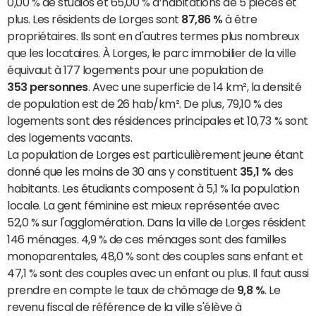
0,00 % de studios et 65,00 % d’habitations de 5 pièces et
plus. Les résidents de Lorges sont
87,86 %
à être
propriétaires. Ils sont en d'autres termes plus nombreux
que les locataires. À Lorges, le parc immobilier de la ville
équivaut à 177 logements pour une population de
353 personnes
. Avec une superficie de 14 km², la densité
de population est de 26 hab/km². De plus, 79,10 % des
logements sont des résidences principales et 10,73 % sont
des logements vacants.
La population de Lorges est particulièrement jeune étant
donné que les moins de 30 ans y constituent
35,1 %
des
habitants. Les étudiants composent à 5,1 % la population
locale. La gent féminine est mieux représentée avec
52,0 % sur l'agglomération. Dans la ville de Lorges résident
146 ménages. 4,9 % de ces ménages sont des familles
monoparentales, 48,0 % sont des couples sans enfant et
47,1 % sont des couples avec un enfant ou plus. Il faut aussi
prendre en compte le taux de chômage de
9,8 %
. Le
revenu fiscal de référence de la ville s'élève à