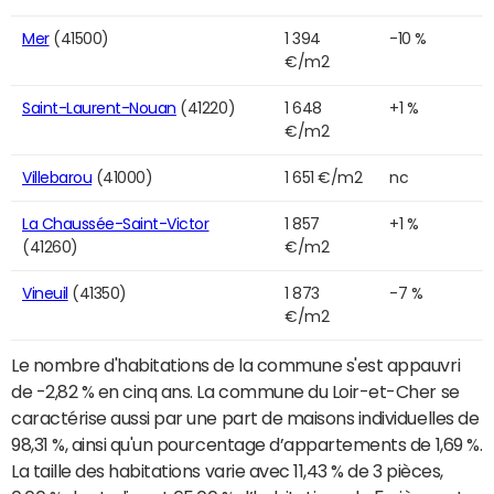
Mer
(41500)
1 394
-10 %
€/m2
Saint-Laurent-Nouan
(41220)
1 648
+1 %
€/m2
Villebarou
(41000)
1 651 €/m2
nc
La Chaussée-Saint-Victor
1 857
+1 %
(41260)
€/m2
Vineuil
(41350)
1 873
-7 %
€/m2
Le nombre d'habitations de la commune s'est appauvri
de -2,82 % en cinq ans. La commune du Loir-et-Cher se
caractérise aussi par une part de maisons individuelles de
98,31 %, ainsi qu'un pourcentage d’appartements de 1,69 %.
La taille des habitations varie avec 11,43 % de 3 pièces,