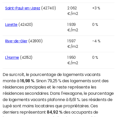
Saint-Paul-en-Jarez
(42740)
2 062
+3 %
€/m2
Lorette
(42420)
1 939
0 %
€/m2
Rive-de-Gier
(42800)
1 597
-4 %
€/m2
L'Horme
(42152)
1 950
0 %
€/m2
De surcroît, le pourcentage de logements vacants
monte à
16,98 %
. Sinon 79,25 % des logements sont des
résidences principales et le reste représente les
résidences secondaires. Dans l'Hexagone, le pourcentage
de logements vacants plafonne à 8,61 %. Les résidents de
Lupé sont moins locataires que propriétaires. Ces
derniers représentant
84,92 %
des occupants de