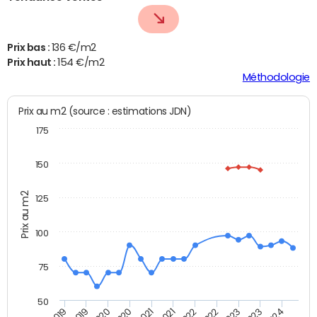
Prix bas :
136 €/m2
Prix haut :
154 €/m2
Méthodologie
Prix au m2 (source : estimations JDN)
175
150
Prix au m2
125
100
75
50