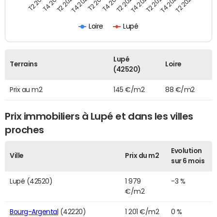
T2 2022
T2 2023
T2 2024
T4 2019
T4 2020
T4 2021
T4 2022
T4 2023
T2 2019
T2 2020
T2 2021
Loire
Lupé
Lupé
Terrains
Loire
(42520)
Prix au m2
145 €/m2
88 €/m2
Prix immobiliers à Lupé et dans les villes
proches
Evolution
Ville
Prix du m2
sur 6 mois
Lupé (42520)
1 979
-3 %
€/m2
Bourg-Argental
(42220)
1 201 €/m2
0 %