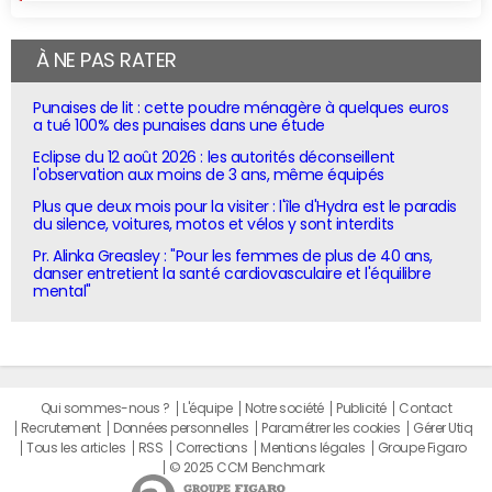
À NE PAS RATER
Punaises de lit : cette poudre ménagère à quelques euros
a tué 100% des punaises dans une étude
Eclipse du 12 août 2026 : les autorités déconseillent
l'observation aux moins de 3 ans, même équipés
Plus que deux mois pour la visiter : l'île d'Hydra est le paradis
du silence, voitures, motos et vélos y sont interdits
Pr. Alinka Greasley : "Pour les femmes de plus de 40 ans,
danser entretient la santé cardiovasculaire et l'équilibre
mental"
Qui sommes-nous ?
L'équipe
Notre société
Publicité
Contact
Recrutement
Données personnelles
Paramétrer les cookies
Gérer Utiq
Tous les articles
RSS
Corrections
Mentions légales
Groupe Figaro
© 2025 CCM Benchmark