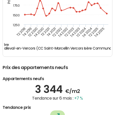
1750
1500
1250
T4 2021
T2 2025
T2 2019
T4 2022
T2 2020
T4 2023
T2 2021
T4 2024
T2 2022
T4 2025
T4 2019
T2 2023
T4 2020
T2 2024
Isère
Malleval-en-Vercors (CC Saint-Marcellin Vercors Isère Communau
Prix des appartements neufs
Appartements neufs
3 344
€/m2
Tendance sur 6 mois :
+7 %
Tendance prix