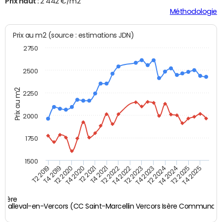
Prix haut :
2 442 €/m2
Méthodologie
Prix au m2 (source : estimations JDN)
2750
2500
Prix au m2
2250
2000
1750
1500
T4 2021
T2 2025
T2 2019
T4 2022
T2 2020
T4 2023
T2 2021
T4 2024
T2 2022
T4 2025
T4 2019
T2 2023
T4 2020
T2 2024
Isère
Malleval-en-Vercors (CC Saint-Marcellin Vercors Isère Communau