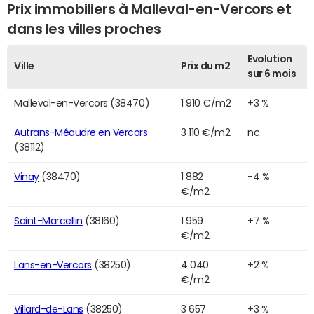
Prix immobiliers à Malleval-en-Vercors et
dans les villes proches
Evolution
Ville
Prix du m2
sur 6 mois
Malleval-en-Vercors (38470)
1 910 €/m2
+3 %
Autrans-Méaudre en Vercors
3 110 €/m2
nc
(38112)
Vinay
(38470)
1 882
-4 %
€/m2
Saint-Marcellin
(38160)
1 959
+7 %
€/m2
Lans-en-Vercors
(38250)
4 040
+2 %
€/m2
Villard-de-Lans
(38250)
3 657
+3 %