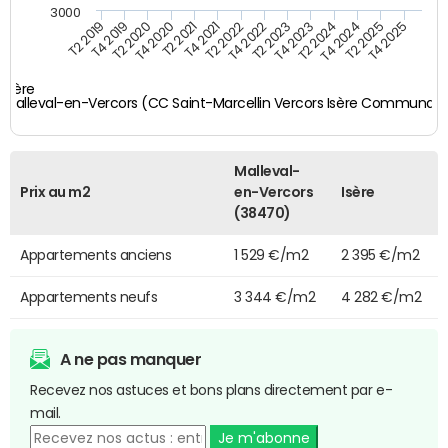
3000
T4 2021
T2 2025
T2 2020
T4 2023
T2 2022
T4 2025
T4 2020
T2 2024
T2 2019
T4 2022
T2 2021
T4 2024
T4 2019
T2 2023
Isère
Malleval-en-Vercors (CC Saint-Marcellin Vercors Isère Communau
Malleval-
Prix au m2
en-Vercors
Isère
(38470)
Appartements anciens
1 529 €/m2
2 395 €/m2
Appartements neufs
3 344 €/m2
4 282 €/m2
A ne pas manquer
Recevez nos astuces et bons plans directement par e-
mail.
Je m'abonne