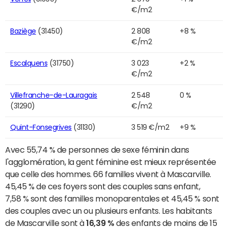
€/m2
Baziège
(31450)
2 808
+8 %
€/m2
Escalquens
(31750)
3 023
+2 %
€/m2
Villefranche-de-Lauragais
2 548
0 %
(31290)
€/m2
Quint-Fonsegrives
(31130)
3 519 €/m2
+9 %
Avec 55,74 % de personnes de sexe féminin dans
l'agglomération, la gent féminine est mieux représentée
que celle des hommes. 66 familles vivent à Mascarville.
45,45 % de ces foyers sont des couples sans enfant,
7,58 % sont des familles monoparentales et 45,45 % sont
des couples avec un ou plusieurs enfants. Les habitants
de Mascarville sont à
16,39 %
des enfants de moins de 15