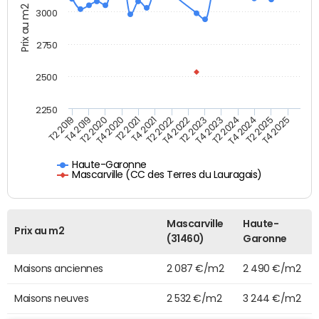
Prix au m2
3000
2750
2500
2250
T4 2021
T2 2025
T2 2020
T4 2023
T2 2022
T4 2025
T4 2020
T2 2024
T2 2019
T4 2022
T2 2021
T4 2024
T4 2019
T2 2023
Haute-Garonne
Mascarville (CC des Terres du Lauragais)
Mascarville
Haute-
Prix au m2
(31460)
Garonne
Maisons anciennes
2 087 €/m2
2 490 €/m2
Maisons neuves
2 532 €/m2
3 244 €/m2