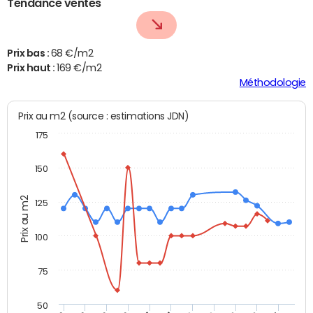
Tendance ventes
Prix bas :
68 €/m2
Prix haut :
169 €/m2
Méthodologie
Prix au m2 (source : estimations JDN)
175
150
Prix au m2
125
100
75
50