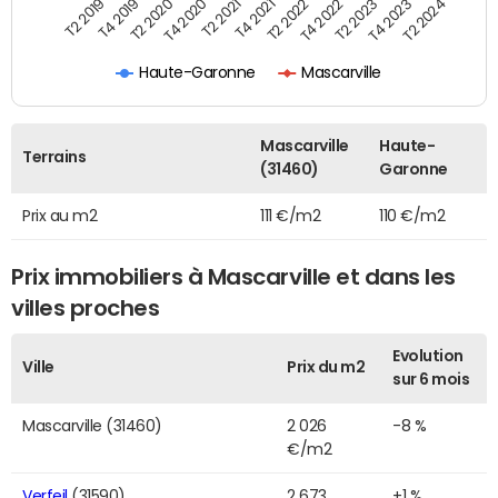
T2 2022
T2 2023
T2 2024
T4 2019
T4 2020
T4 2021
T4 2022
T4 2023
T2 2019
T2 2020
T2 2021
Haute-Garonne
Mascarville
Mascarville
Haute-
Terrains
(31460)
Garonne
Prix au m2
111 €/m2
110 €/m2
Prix immobiliers à Mascarville et dans les
villes proches
Evolution
Ville
Prix du m2
sur 6 mois
Mascarville (31460)
2 026
-8 %
€/m2
Verfeil
(31590)
2 673
+1 %