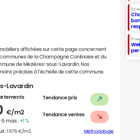
03 s
Cha
bon
res
21 se
Web
mobiliers affichées sur cette page concernent
per
 communes de la Champagne Conlinoise et du
 commune de Mézières-sous-Lavardin. Nos
oins précises à l'échelle de cette commune.
us-Lavardin
artements
Tendance prix
0
€/m2
Tendance ventes
 6 mois :
+1 %
ut :
1 676 €/m2
Méthodologie