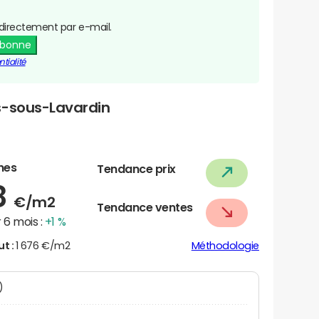
directement par e-mail.
abonne
tialité
s-sous-Lavardin
nes
Tendance prix
8
€/m2
Tendance ventes
 6 mois :
+1 %
ut :
1 676 €/m2
Méthodologie
N)