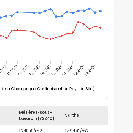
 2021
T2 2025
T4 2023
T2 2022
T4 2025
T2 2024
T4 2022
T4 2024
T2 2023
de la Champagne Conlinoise et du Pays de Sillé)
Mézières-sous-
Sarthe
Lavardin (72240)
1 248 €/m2
1 494 €/m2