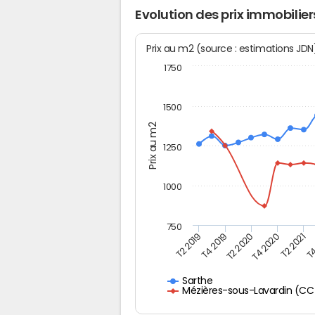
Evolution des prix immobilie
Prix au m2 (source : estimations JD
1750
1500
Prix au m2
1250
1000
750
T4
T2 2020
T4 2020
T2 2019
T2 2021
T4 2019
Sarthe
Mézières-sous-Lavardin (CC 