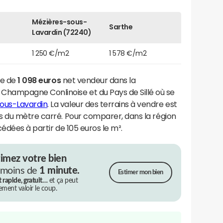
Mézières-sous-
Sarthe
Lavardin (72240)
1 250 €/m2
1 578 €/m2
re de
1 098 euros
net vendeur dans la
ampagne Conlinoise et du Pays de Sillé où se
ous-Lavardin
. La valeur des terrains à vendre est
s du mètre carré. Pour comparer, dans la région
cédées à partir de 105 euros le m².
timez votre bien
 moins de
1 minute.
Estimer mon bien
t rapide, gratuit…
et ça peut
rement valoir le coup.