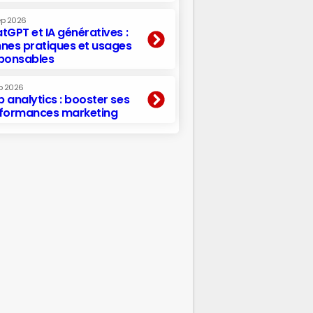
ep 2026
tGPT et IA génératives :
nes pratiques et usages
ponsables
p 2026
 analytics : booster ses
formances marketing