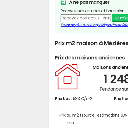
A ne pas manquer
Recevez nos astuces et bons plans 
Je m'
En savoir plus sur notre politique de confiden
Prix m2 maison à Mézière
Prix des maisons anciennes
Maisons ancien
1 24
Tendance sur
Prix bas :
983 €/m2
Prix ha
Prix au m2 (source : estimations JD
1750