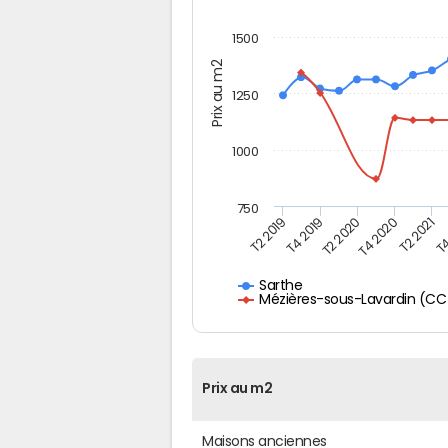
1500
Prix au m2
1250
1000
750
T4
T2 2020
T4 2020
T2 2019
T2 2021
T4 2019
Sarthe
Mézières-sous-Lavardin (CC 
Prix au m2
Maisons anciennes