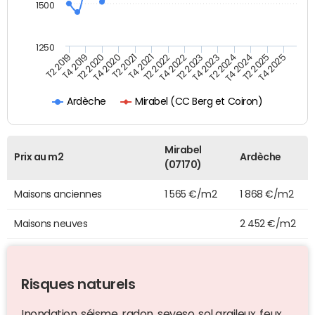
1500
1250
T2 2019
T4 2019
T2 2020
T4 2020
T2 2021
T4 2021
T2 2022
T4 2022
T2 2023
T4 2023
T2 2024
T4 2024
T2 2025
T4 2025
Mirabel (CC Berg et Coiron)
Ardèche
Mirabel
Prix au m2
Ardèche
(07170)
Maisons anciennes
1 565 €/m2
1 868 €/m2
Maisons neuves
2 452 €/m2
Risques naturels
Inondation, séisme, radon, seveso, sol argileux, feux