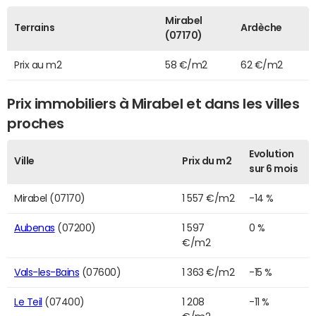
Mirabel
Terrains
Ardèche
(07170)
Prix au m2
58 €/m2
62 €/m2
Prix immobiliers à Mirabel et dans les villes
proches
Evolution
Ville
Prix du m2
sur 6 mois
Mirabel (07170)
1 557 €/m2
-14 %
Aubenas
(07200)
1 597
0 %
€/m2
Vals-les-Bains
(07600)
1 363 €/m2
-15 %
Le Teil
(07400)
1 208
-11 %