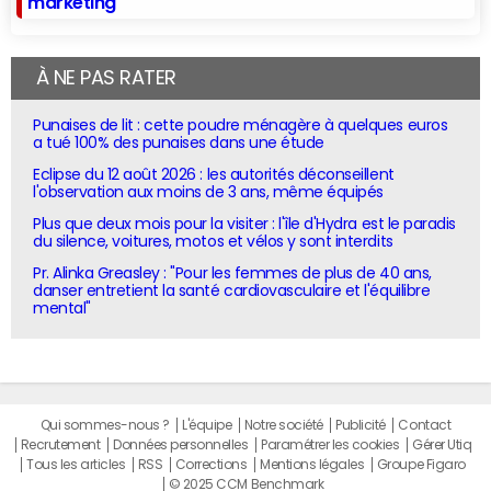
marketing
À NE PAS RATER
Punaises de lit : cette poudre ménagère à quelques euros
a tué 100% des punaises dans une étude
Eclipse du 12 août 2026 : les autorités déconseillent
l'observation aux moins de 3 ans, même équipés
Plus que deux mois pour la visiter : l'île d'Hydra est le paradis
du silence, voitures, motos et vélos y sont interdits
Pr. Alinka Greasley : "Pour les femmes de plus de 40 ans,
danser entretient la santé cardiovasculaire et l'équilibre
mental"
Qui sommes-nous ?
L'équipe
Notre société
Publicité
Contact
Recrutement
Données personnelles
Paramétrer les cookies
Gérer Utiq
Tous les articles
RSS
Corrections
Mentions légales
Groupe Figaro
© 2025 CCM Benchmark