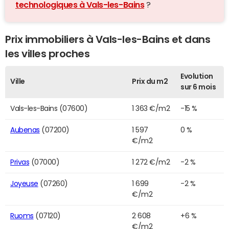
technologiques à Vals-les-Bains
?
Prix immobiliers à Vals-les-Bains et dans
les villes proches
Evolution
Ville
Prix du m2
sur 6 mois
Vals-les-Bains (07600)
1 363 €/m2
-15 %
Aubenas
(07200)
1 597
0 %
€/m2
Privas
(07000)
1 272 €/m2
-2 %
Joyeuse
(07260)
1 699
-2 %
€/m2
Ruoms
(07120)
2 608
+6 %
€/m2