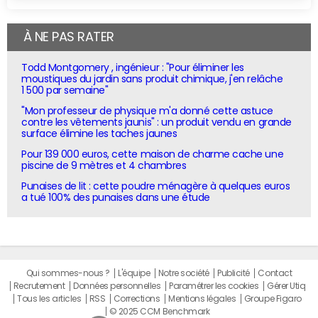
À NE PAS RATER
Todd Montgomery , ingénieur : "Pour éliminer les
moustiques du jardin sans produit chimique, j'en relâche
1 500 par semaine"
"Mon professeur de physique m'a donné cette astuce
contre les vêtements jaunis" : un produit vendu en grande
surface élimine les taches jaunes
Pour 139 000 euros, cette maison de charme cache une
piscine de 9 mètres et 4 chambres
Punaises de lit : cette poudre ménagère à quelques euros
a tué 100% des punaises dans une étude
Qui sommes-nous ?
L'équipe
Notre société
Publicité
Contact
Recrutement
Données personnelles
Paramétrer les cookies
Gérer Utiq
Tous les articles
RSS
Corrections
Mentions légales
Groupe Figaro
© 2025 CCM Benchmark