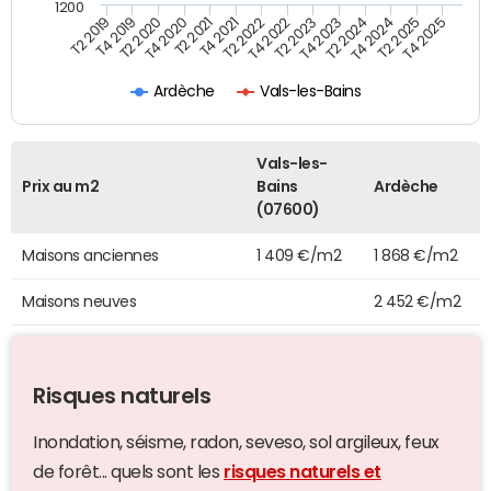
1200
T4 2021
T2 2025
T2 2019
T4 2022
T2 2020
T4 2023
T2 2021
T4 2024
T2 2022
T4 2025
T4 2019
T2 2023
T4 2020
T2 2024
Ardèche
Vals-les-Bains
Vals-les-
Prix au m2
Bains
Ardèche
(07600)
Maisons anciennes
1 409 €/m2
1 868 €/m2
Maisons neuves
2 452 €/m2
Risques naturels
Inondation, séisme, radon, seveso, sol argileux, feux
de forêt... quels sont les
risques naturels et