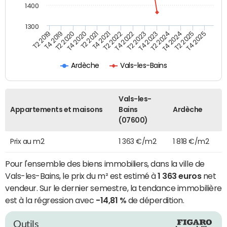
1400
1300
T4 2021
T2 2025
T2 2019
T4 2022
T2 2020
T4 2023
T2 2021
T4 2024
T2 2022
T4 2025
T4 2019
T2 2023
T4 2020
T2 2024
Ardèche
Vals-les-Bains
Vals-les-
Appartements et maisons
Bains
Ardèche
(07600)
Prix au m2
1 363 €/m2
1 818 €/m2
Pour l'ensemble des biens immobiliers, dans la ville de
Vals-les-Bains, le prix du m² est estimé à
1 363 euros
net
vendeur. Sur le dernier semestre, la tendance immobilière
est à la régression avec
-14,81 %
de déperdition.
Outils