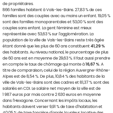
de propriétaires.
866 familles habitent à Vals-les-Bains. 27,83 % de ces
familles sont des couples avec au moins un enfant. 19,05 %
sont des familles monoparentales et 53,00 % sont des
couples sans enfant. La gent féminine est mieux
représentée avec 53,63 % sur l'agglomération. La
population de la ville de Vals-les-Bains reste très âgée
étant donné que les plus de 60 ans constituent
41,29 %
des habitants. Au niveau national, le pourcentage de plus
de 60 ans est en moyenne de 29,63 %. Il faut aussi prendre
en compte le taux de chômage qui monte à
16,67 %
. A
titre de comparaison, celui de la région Auvergne-Rhône-
Alpes est de 8,54 %. De plus, 10,84 % des habitants de la
ville de Vals-les-Bains sont des cadres et 81,37 % sont des
salariés en CDI. Le salaire net moyen de la ville est de
1 987 euros par mois contre 2 630 euros en moyenne
dans l'Hexagone. Concernant les impôts locaux, les
habitants doivent verser 9,91 % de taxe d'habitation et
40,05 % de taxe foncière d'après la valeur locative des