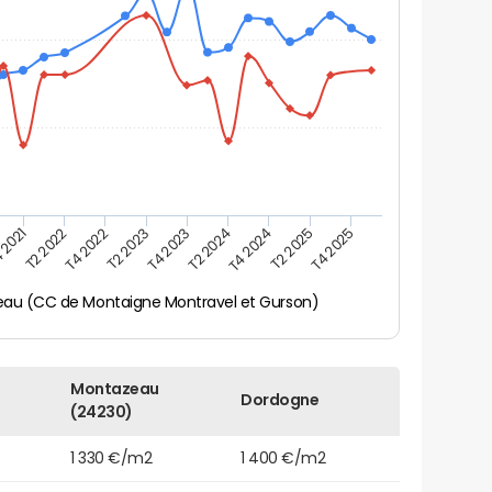
 2021
T2 2025
T4 2023
T2 2022
T4 2025
T2 2024
T4 2022
T4 2024
T2 2023
au (CC de Montaigne Montravel et Gurson)
Montazeau
Dordogne
(24230)
1 330 €/m2
1 400 €/m2