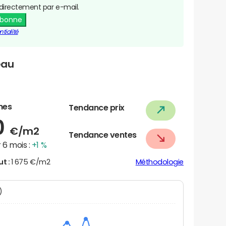
directement par e-mail.
abonne
tialité
eau
nes
Tendance prix
0
€/m2
Tendance ventes
 6 mois :
+1 %
ut :
1 675 €/m2
Méthodologie
N)