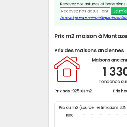
Recevez nos astuces et bons plans 
Je m'
En savoir plus sur notre politique de confiden
Prix m2 maison à Montaz
Prix des maisons anciennes
Maisons ancien
1 33
Tendance sur
Prix bas :
925 €/m2
Prix ha
Prix au m2 (source : estimations JD
1600