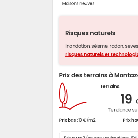
Maisons neuves
Risques naturels
Inondation, séisme, radon, seveso,
risques naturels et technolo
Prix des terrains à Monta
Terrains
19
Tendance sur
Prix bas :
13 €/m2
Prix ha
Prix au m2 (source : estimations JDN