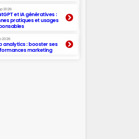
ep 2026
tGPT et IA génératives :
nes pratiques et usages
ponsables
p 2026
 analytics : booster ses
formances marketing