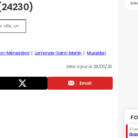
 (24230)
on-Ménestérol
Lamonzie-Saint-Martin
Mussidan
Mise à jour le 28/05/26
Email
FO
27 a
Goo