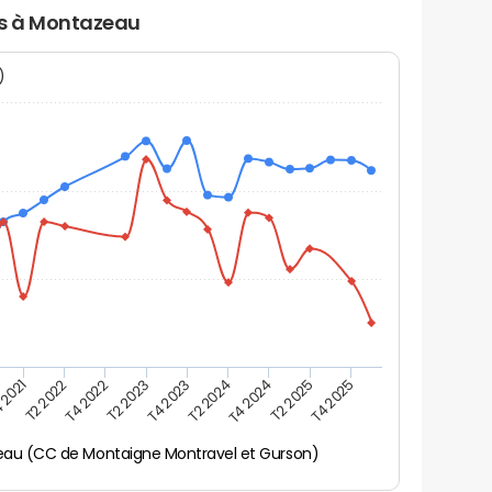
rs à Montazeau
N)
 2021
T2 2025
T4 2023
T2 2022
T4 2025
T2 2024
T4 2022
T4 2024
T2 2023
au (CC de Montaigne Montravel et Gurson)