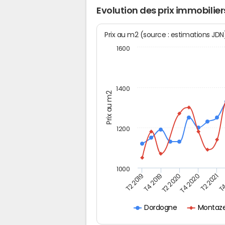
Evolution des prix immobilie
Prix au m2 (source : estimations JD
1600
1400
Prix au m2
1200
1000
T4
T2 2020
T4 2020
T2 2019
T2 2021
T4 2019
Montaze
Dordogne