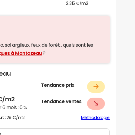
2 315 €/m2
 sol argileux, feux de forêt... quels sont les
giques à Montazeau
?
zeau
Tendance prix
€/m2
Tendance ventes
 6 mois :
0 %
ut :
29 €/m2
Méthodologie
)