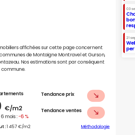
03 s
Cha
bon
res
21 se
Web
mobiliers affichées sur cette page concernent
per
 communes de Montaigne Montravel et Gurson,
ontazeau. Nos estimations sont par conséquent
te commune.
artements
Tendance prix
0
€/m2
Tendance ventes
6 mois :
-6 %
ut :
1 457 €/m2
Méthodologie