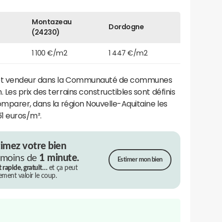
Montazeau
Dordogne
(24230)
1 100 €/m2
1 447 €/m2
t vendeur dans la Communauté de communes
Les prix des terrains constructibles sont définis
omparer, dans la région Nouvelle-Aquitaine les
61 euros/m².
timez votre bien
 moins de
1 minute.
Estimer mon bien
t rapide, gratuit…
et ça peut
rement valoir le coup.