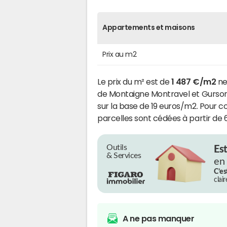
Appartements et maisons
Prix au m2
Le prix du m² est de
1 487 €/m2
ne
de Montaigne Montravel et Gurson. 
sur la base de 19 euros/m2. Pour c
parcelles sont cédées à partir de 
Outils
Es
& Services
en
C’es
clai
A ne pas manquer