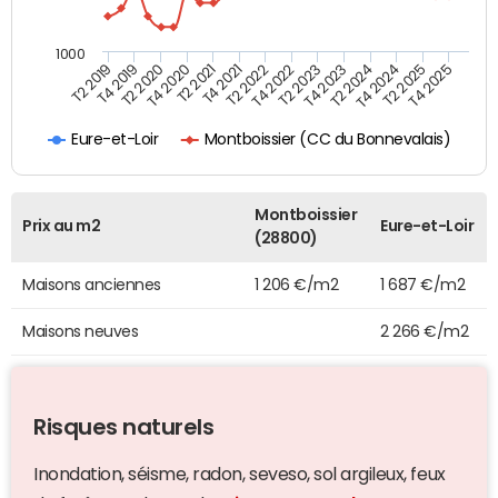
1000
T4 2021
T2 2025
T2 2019
T4 2022
T2 2020
T4 2023
T2 2021
T4 2024
T2 2022
T4 2025
T4 2019
T2 2023
T4 2020
T2 2024
Montboissier (CC du Bonnevalais)
Eure-et-Loir
Montboissier
Prix au m2
Eure-et-Loir
(28800)
Maisons anciennes
1 206 €/m2
1 687 €/m2
Maisons neuves
2 266 €/m2
Risques naturels
Inondation, séisme, radon, seveso, sol argileux, feux