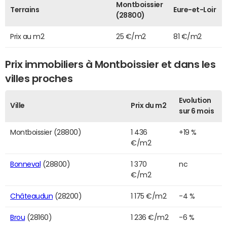
Montboissier
Terrains
Eure-et-Loir
(28800)
Prix au m2
25 €/m2
81 €/m2
Prix immobiliers à Montboissier et dans les
villes proches
Evolution
Ville
Prix du m2
sur 6 mois
Montboissier (28800)
1 436
+19 %
€/m2
Bonneval
(28800)
1 370
nc
€/m2
Châteaudun
(28200)
1 175 €/m2
-4 %
Brou
(28160)
1 236 €/m2
-6 %