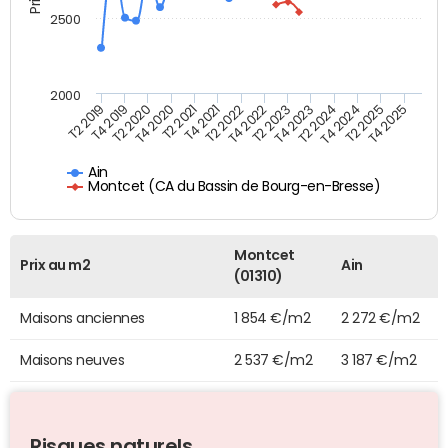
2500
2000
T4 2021
T2 2025
T2 2020
T4 2023
T2 2022
T4 2025
T4 2020
T2 2024
T2 2019
T4 2022
T2 2021
T4 2024
T4 2019
T2 2023
Ain
Montcet (CA du Bassin de Bourg-en-Bresse)
Montcet
Prix au m2
Ain
(01310)
Maisons anciennes
1 854 €/m2
2 272 €/m2
Maisons neuves
2 537 €/m2
3 187 €/m2
Risques naturels