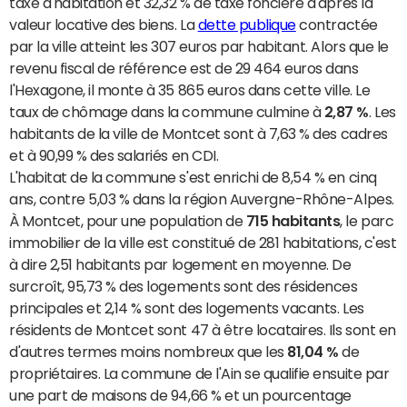
taxe d'habitation et 32,32 % de taxe foncière d'après la
valeur locative des biens. La
dette publique
contractée
par la ville atteint les 307 euros par habitant. Alors que le
revenu fiscal de référence est de 29 464 euros dans
l'Hexagone, il monte à 35 865 euros dans cette ville. Le
taux de chômage dans la commune culmine à
2,87 %
. Les
habitants de la ville de Montcet sont à 7,63 % des cadres
et à 90,99 % des salariés en CDI.
L'habitat de la commune s'est enrichi de 8,54 % en cinq
ans, contre 5,03 % dans la région Auvergne-Rhône-Alpes.
À Montcet, pour une population de
715 habitants
, le parc
immobilier de la ville est constitué de 281 habitations, c'est
à dire 2,51 habitants par logement en moyenne. De
surcroît, 95,73 % des logements sont des résidences
principales et 2,14 % sont des logements vacants. Les
résidents de Montcet sont 47 à être locataires. Ils sont en
d'autres termes moins nombreux que les
81,04 %
de
propriétaires. La commune de l'Ain se qualifie ensuite par
une part de maisons de 94,66 % et un pourcentage