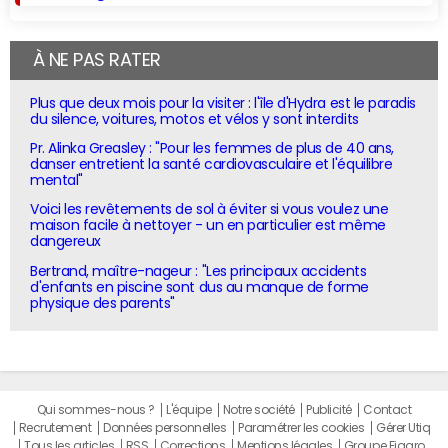
À NE PAS RATER
Plus que deux mois pour la visiter : l'île d'Hydra est le paradis
du silence, voitures, motos et vélos y sont interdits
Pr. Alinka Greasley : "Pour les femmes de plus de 40 ans,
danser entretient la santé cardiovasculaire et l'équilibre
mental"
Voici les revêtements de sol à éviter si vous voulez une
maison facile à nettoyer - un en particulier est même
dangereux
Bertrand, maître-nageur : "Les principaux accidents
d'enfants en piscine sont dus au manque de forme
physique des parents"
Qui sommes-nous ?
L'équipe
Notre société
Publicité
Contact
Recrutement
Données personnelles
Paramétrer les cookies
Gérer Utiq
Tous les articles
RSS
Corrections
Mentions légales
Groupe Figaro