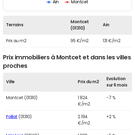
Ain
Montcet
Montcet
Terrains
Ain
(01310)
Prix au m2
95 €/m2
131 €/m2
Prix immobiliers à Montcet et dans les villes
proches
Evolution
Ville
Prix du m2
sur 6 mois
Montcet (01310)
1 824
-7 %
€/m2
Polliat
(01310)
2 194
+2 %
€/m2