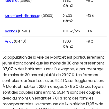
Mézériat
(01660)
1 882
+5 %
€/m2
Saint-Denis-lès-Bourg
(01000)
2 400
+10 %
€/m2
Vonnas
(01540)
1 818 €/m2
-1 %
Viriat
(01440)
1 800
-9 %
€/m2
La population de la ville de Montcet est particulièrement
jeune étant donné que les moins de 30 ans représentent
37,07 %
des habitants. Dans l'Hexagone, le pourcentage
de moins de 30 ans est plutôt de 29,97 %. Les femmes
sont plus représentées avec 52,41 % sur l'agglomération.
À Montcet habitent 266 ménages. 37,85 % de ces foyers
sont des couples sans enfant. 55,14 % sont des couples
avec au moins un enfant et 7,01 % sont des familles
monoparentales. La commune de l'Ain affiche 13,95 % de