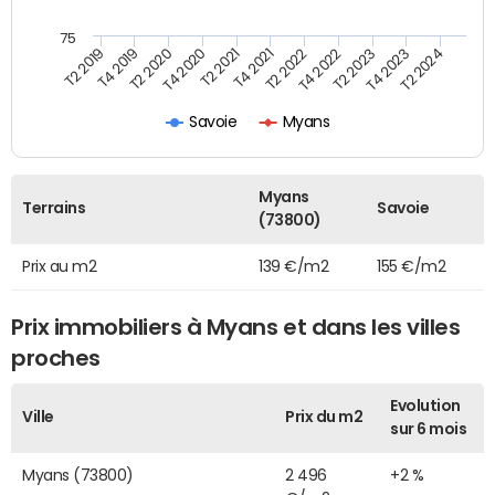
75
T2 2022
T2 2023
T2 2024
T4 2019
T4 2020
T4 2021
T4 2022
T4 2023
T2 2019
T2 2020
T2 2021
Savoie
Myans
Myans
Terrains
Savoie
(73800)
Prix au m2
139 €/m2
155 €/m2
Prix immobiliers à Myans et dans les villes
proches
Evolution
Ville
Prix du m2
sur 6 mois
Myans (73800)
2 496
+2 %