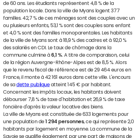
de 60 ans. Les étudiants représentent 4,8 % de la
population locale. Dans la ville de Myans logent 377
familles. 42,7 % de ces ménages sont des couples avec un
ou plusieurs enfants, 53,1 % sont des couples sans enfant
et 4,0 % sont des familles monoparentales. Les habitants
de la ville de Myans sont à 18,9 % des cadres et à 92,0 %
des salariés en CDI. Le taux de chômage dans la
commune culmine à
6,1 %
. A titre de comparaison, celui
de la région Auvergne-Rhône-Alpes est de 8,5 %. Alors
que le revenu fiscal de référence est de 29 464 euros en
France, il monte à 42 161 euros dans cette ville. L'encours
de sa
dette publique
atteint 145 € par habitant.
Concernant les impôts locaux, les habitants doivent
débourser 7,8 % de taxe d'habitation et 26,9 % de taxe
foncière d'après la valeur locative des biens.
La ville de Myans est constituée de 633 logements pour
une population de
1 294 personnes
, ce qui représente 2,0
habitants par logement en moyenne. La commune de la
Savoie se qualifie également par une part de maisons de