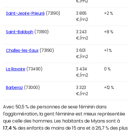
€/m2
Saint-Jeoire-Prieuré
(73190)
3 865
+2 %
€/m2
Saint-Baldoph
(73190)
3 243
+8 %
€/m2
Challes-les-Eaux
(73190)
3 601
+1 %
€/m2
La Ravoire
(73490)
3 434
0 %
€/m2
Barberaz
(73000)
3 323
+12 %
€/m2
Avec 50,5 % de personnes de sexe féminin dans
l'agglomération, la gent féminine est mieux représentée
que celle des hommes. Les habitants de Myans sont à
17,4 %
des enfants de moins de 15 ans et à 26,7 % des plus