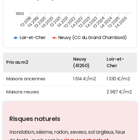
1000
T4 2021
T2 2025
T2 2019
T4 2022
T2 2020
T4 2023
T2 2021
T4 2024
T2 2022
T4 2025
T4 2019
T2 2023
T4 2020
T2 2024
Neuvy (CC du Grand Chambord)
Loir-et-Cher
Neuvy
Loir-et-
Prix au m2
(41250)
Cher
Maisons anciennes
1 614 €/m2
1 330 €/m2
Maisons neuves
2 987 €/m2
Risques naturels
Inondation, séisme, radon, seveso, sol argileux, feux