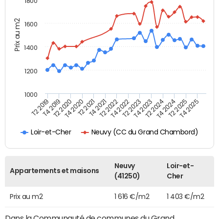
1800
Prix au m2
1600
1400
1200
1000
T4 2021
T2 2025
T2 2019
T4 2022
T2 2020
T4 2023
T2 2021
T4 2024
T2 2022
T4 2025
T4 2019
T2 2023
T4 2020
T2 2024
Neuvy (CC du Grand Chambord)
Loir-et-Cher
Neuvy
Loir-et-
Appartements et maisons
(41250)
Cher
Prix au m2
1 616 €/m2
1 403 €/m2
Dans la Communauté de communes du Grand