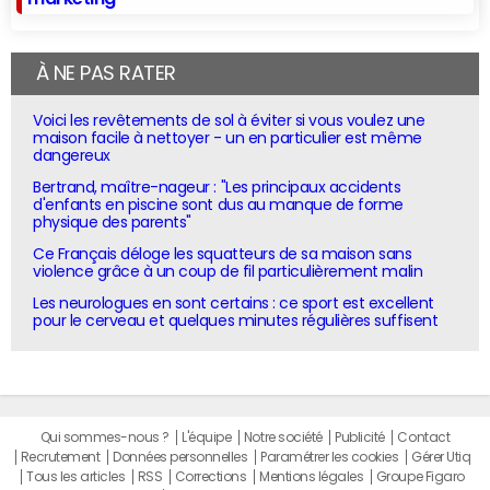
À NE PAS RATER
Voici les revêtements de sol à éviter si vous voulez une
maison facile à nettoyer - un en particulier est même
dangereux
Bertrand, maître-nageur : "Les principaux accidents
d'enfants en piscine sont dus au manque de forme
physique des parents"
Ce Français déloge les squatteurs de sa maison sans
violence grâce à un coup de fil particulièrement malin
Les neurologues en sont certains : ce sport est excellent
pour le cerveau et quelques minutes régulières suffisent
Qui sommes-nous ?
L'équipe
Notre société
Publicité
Contact
Recrutement
Données personnelles
Paramétrer les cookies
Gérer Utiq
Tous les articles
RSS
Corrections
Mentions légales
Groupe Figaro