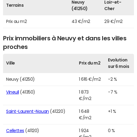
Neuvy
Loir-et-
Terrains
(41250)
Cher
Prix au m2
43 €/m2
29 €/m2
Prix immobiliers à Neuvy et dans les villes
proches
Evolution
Ville
Prix du m2
sur 6 mois
Neuvy (41250)
1 616 €/m2
-2 %
Vineuil
(41350)
1 873
-7 %
€/m2
Saint-Laurent-Nouan
(41220)
1 648
+1 %
€/m2
Cellettes
(41120)
1 924
0 %
€/m2