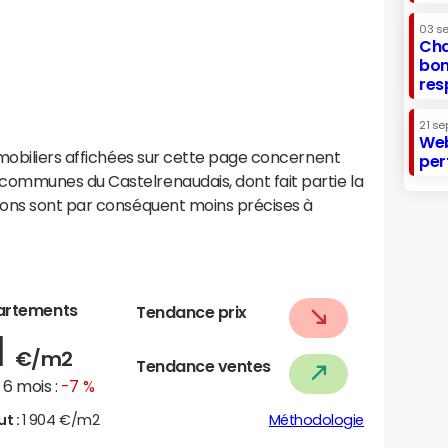
03 s
Cha
bon
res
21 se
Web
mobiliers affichées sur cette page concernent
per
ommunes du Castelrenaudais, dont fait partie la
ions sont par conséquent moins précises à
artements
Tendance prix
1
€/m2
Tendance ventes
6 mois :
-7 %
ut :
1 904 €/m2
Méthodologie