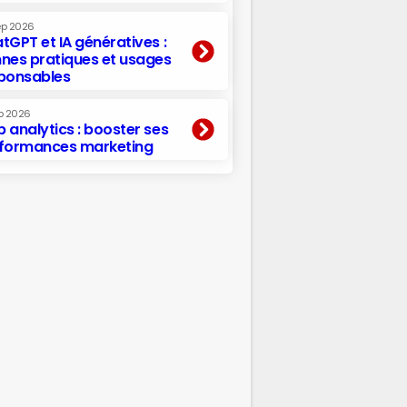
ep 2026
tGPT et IA génératives :
nes pratiques et usages
ponsables
p 2026
 analytics : booster ses
formances marketing