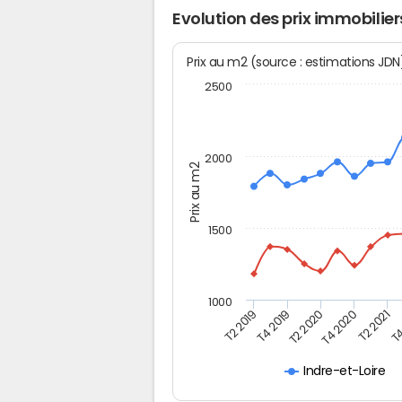
Evolution des prix immobilier
Prix au m2 (source : estimations JD
2500
2000
Prix au m2
1500
1000
T4
T2 2020
T4 2020
T2 2019
T2 2021
T4 2019
Indre-et-Loire