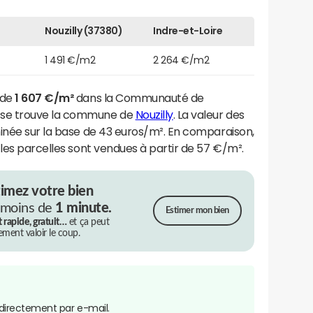
Nouzilly (37380)
Indre-et-Loire
1 491 €/m2
2 264 €/m2
 de
1 607 €/m²
dans la Communauté de
 se trouve la commune de
Nouzilly
. La valeur des
minée sur la base de 43 euros/m². En comparaison,
 les parcelles sont vendues à partir de 57 €/m².
timez votre bien
 moins de
1 minute.
Estimer mon bien
t rapide, gratuit…
et ça peut
rement valoir le coup.
directement par e-mail.