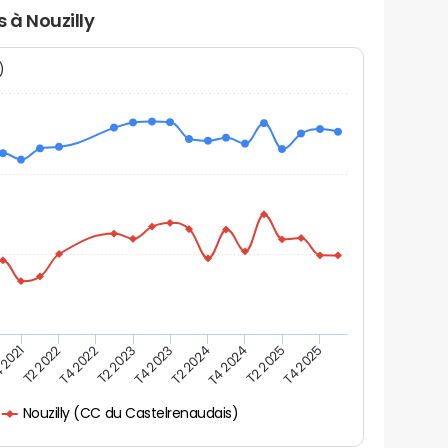
s à Nouzilly
N)
 2021
T2 2025
T4 2023
T2 2022
T4 2025
T2 2024
T4 2022
T4 2024
T2 2023
Nouzilly (CC du Castelrenaudais)