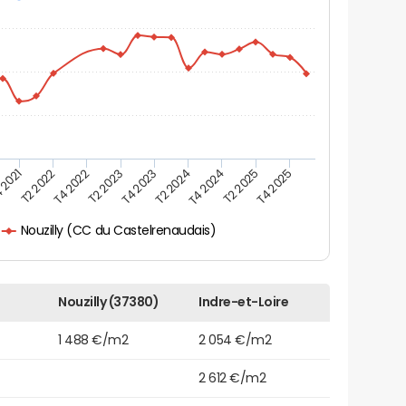
 2021
T2 2025
T4 2023
T2 2022
T4 2025
T2 2024
T4 2022
T4 2024
T2 2023
Nouzilly (CC du Castelrenaudais)
Nouzilly (37380)
Indre-et-Loire
1 488 €/m2
2 054 €/m2
2 612 €/m2