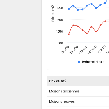
Prix au m2
1750
1500
1250
1000
T4
T2 2020
T4 2020
T2 2019
T2 2021
T4 2019
Indre-et-Loire
Prix au m2
Maisons anciennes
Maisons neuves