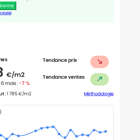
abonne
tialité
nes
Tendance prix
8
€/m2
Tendance ventes
6 mois :
-7 %
ut :
1 785 €/m2
Méthodologie
N)