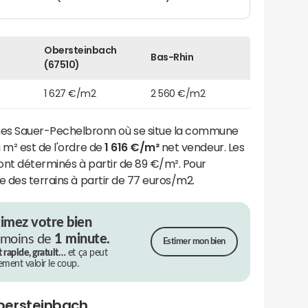
Obersteinbach
Bas-Rhin
(67510)
1 627 €/m2
2 560 €/m2
 Sauer-Pechelbronn où se situe la commune
 m² est de l'ordre de
1 616 €/m²
net vendeur. Les
sont déterminés à partir de 89 €/m². Pour
e des terrains à partir de 77 euros/m2.
timez votre bien
 moins de
1 minute.
Estimer mon bien
t rapide, gratuit…
et ça peut
rement valoir le coup.
bersteinbach