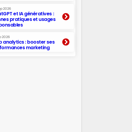
ep 2026
tGPT et IA génératives :
nes pratiques et usages
ponsables
p 2026
 analytics : booster ses
formances marketing