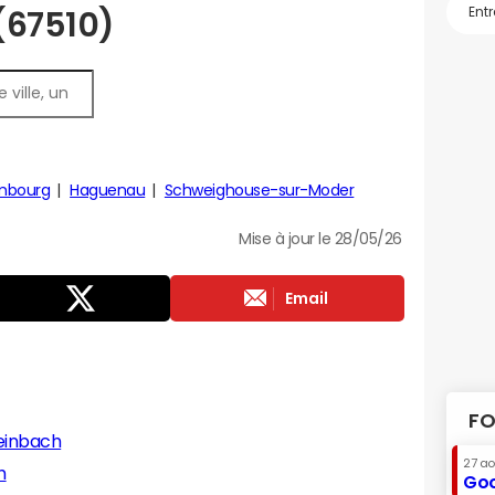
 (67510)
mbourg
Haguenau
Schweighouse-sur-Moder
Mise à jour le 28/05/26
Email
FO
einbach
27 a
h
Goo