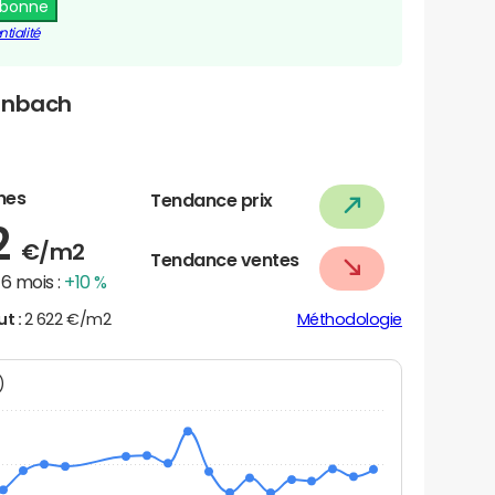
abonne
tialité
einbach
nes
Tendance prix
2
€/m2
Tendance ventes
6 mois :
+10 %
ut :
2 622 €/m2
Méthodologie
N)