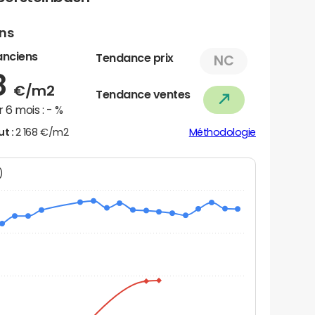
ens
anciens
Tendance prix
NC
8
€/m2
Tendance ventes
 6 mois :
- %
ut :
2 168 €/m2
Méthodologie
N)