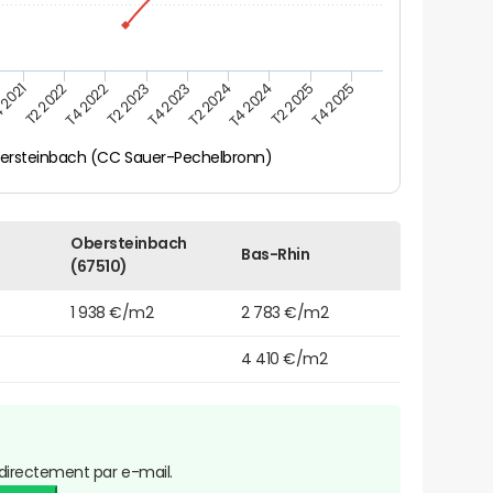
 2021
T2 2025
T4 2023
T2 2022
T4 2025
T2 2024
T4 2022
T4 2024
T2 2023
ersteinbach (CC Sauer-Pechelbronn)
Obersteinbach
Bas-Rhin
(67510)
1 938 €/m2
2 783 €/m2
4 410 €/m2
directement par e-mail.