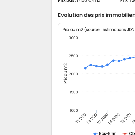
Prix bas :
1 406 €/m2
Prix ha
Evolution des prix immobilie
Prix au m2 (source : estimations JD
3000
2500
Prix au m2
2000
1500
1000
T4
T2 2020
T4 2020
T2 2019
T2 2021
T4 2019
Ob
Bas-Rhin