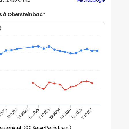
ut :
2 430 €/m2
Méthodologie
rs à Obersteinbach
N)
 2021
T2 2025
T4 2023
T2 2022
T4 2025
T2 2024
T4 2022
T4 2024
T2 2023
ersteinbach (CC Sauer-Pechelbronn)