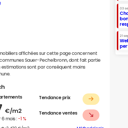
h
03 s
Cha
bon
res
21 se
Web
per
mobiliers affichées sur cette page concernent
communes Sauer-Pechelbronn, dont fait partie
 estimations sont par conséquent moins
mune.
ch
artements
Tendance prix
7
€/m2
Tendance ventes
 6 mois :
-1 %