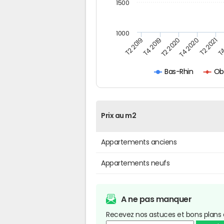
1500
1000
T4
T2 2020
T4 2020
T2 2019
T2 2021
T4 2019
Ob
Bas-Rhin
Prix au m2
Appartements anciens
Appartements neufs
A ne pas manquer
Recevez nos astuces et bons plans 