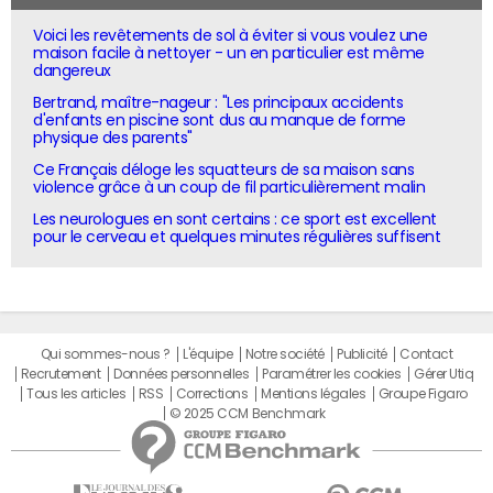
Voici les revêtements de sol à éviter si vous voulez une
maison facile à nettoyer - un en particulier est même
dangereux
Bertrand, maître-nageur : "Les principaux accidents
d'enfants en piscine sont dus au manque de forme
physique des parents"
Ce Français déloge les squatteurs de sa maison sans
violence grâce à un coup de fil particulièrement malin
Les neurologues en sont certains : ce sport est excellent
pour le cerveau et quelques minutes régulières suffisent
Qui sommes-nous ?
L'équipe
Notre société
Publicité
Contact
Recrutement
Données personnelles
Paramétrer les cookies
Gérer Utiq
Tous les articles
RSS
Corrections
Mentions légales
Groupe Figaro
© 2025 CCM Benchmark