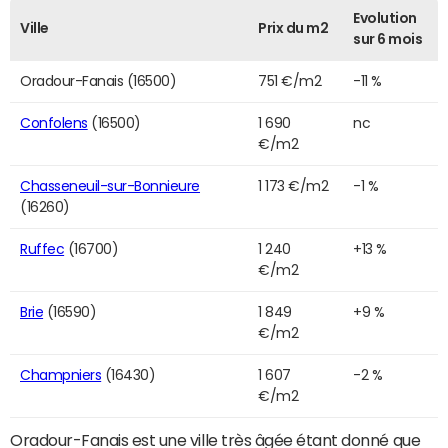
Evolution
Ville
Prix du m2
sur 6 mois
Oradour-Fanais (16500)
751 €/m2
-11 %
Confolens
(16500)
1 690
nc
€/m2
Chasseneuil-sur-Bonnieure
1 173 €/m2
-1 %
(16260)
Ruffec
(16700)
1 240
+13 %
€/m2
Brie
(16590)
1 849
+9 %
€/m2
Champniers
(16430)
1 607
-2 %
€/m2
Oradour-Fanais est une ville très âgée étant donné que