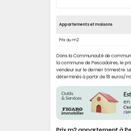
Appartements et maisons
Prix au m2
Dans la Communauté de communes d
la commune de Pescadoires, le pr
vendeur sur le dernier trimestre. L
déterminés à partir de 18 euros/m
Outils
Es
& Services
en
C’es
clai
Prix m2 appartement à P