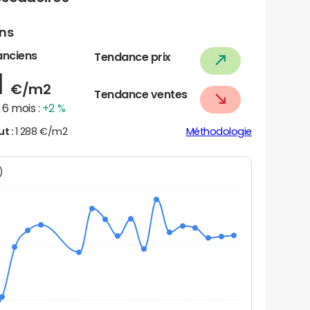
ens
anciens
Tendance prix
1
€/m2
Tendance ventes
6 mois :
+2 %
ut :
1 288 €/m2
Méthodologie
N)