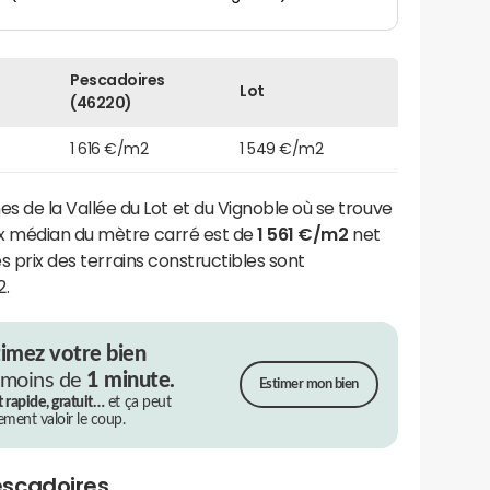
Pescadoires
Lot
(46220)
1 616 €/m2
1 549 €/m2
e la Vallée du Lot et du Vignoble où se trouve
ix médian du mètre carré est de
1 561 €/m2
net
es prix des terrains constructibles sont
2.
timez votre bien
 moins de
1 minute.
Estimer mon bien
t rapide, gratuit…
et ça peut
rement valoir le coup.
escadoires