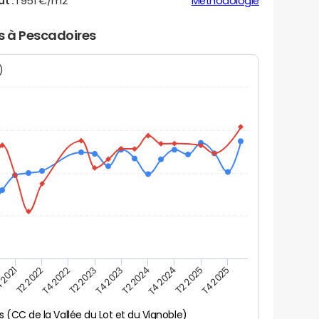
ut :
1 951 €/m2
Méthodologie
rs à Pescadoires
N)
 2021
T2 2025
T4 2023
T2 2022
T4 2025
T2 2024
T4 2022
T4 2024
T2 2023
 (CC de la Vallée du Lot et du Vignoble)