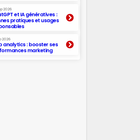
ep 2026
tGPT et IA génératives :
nes pratiques et usages
ponsables
p 2026
 analytics : booster ses
formances marketing