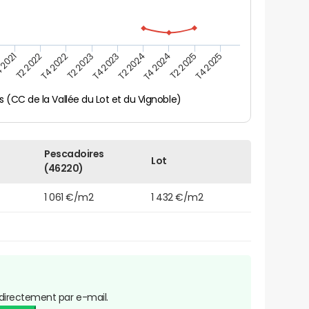
 2021
T2 2025
T4 2023
T2 2022
T4 2025
T2 2024
T4 2022
T4 2024
T2 2023
 (CC de la Vallée du Lot et du Vignoble)
Pescadoires
Lot
(46220)
1 061 €/m2
1 432 €/m2
directement par e-mail.