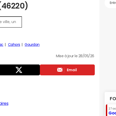
 (46220)
ac
Cahors
Gourdon
Mise à jour le 28/05/26
Email
FO
ires
27 a
Goo