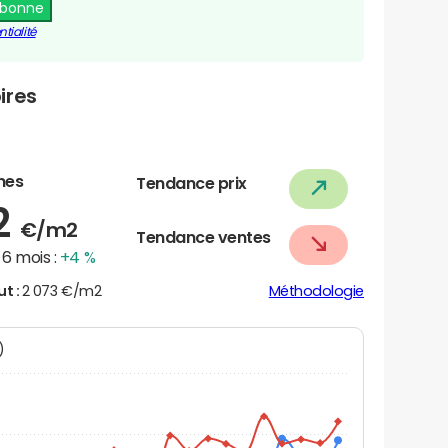
abonne
tialité
ires
nes
Tendance prix
2
€/m2
Tendance ventes
6 mois :
+4 %
ut :
2 073 €/m2
Méthodologie
N)