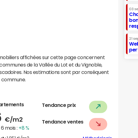
03 s
Cha
bon
res
21 se
Web
per
mobiliers affichées sur cette page concernent
ommunes de la Vallée du Lot et du Vignoble,
scadoires. Nos estimations sont par conséquent
te commune.
artements
Tendance prix
6
€/m2
Tendance ventes
6 mois :
+8 %