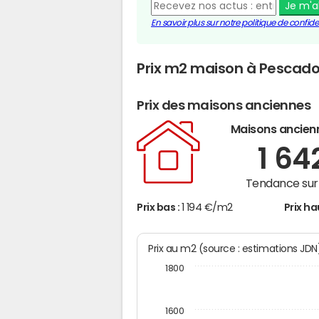
Je m'
En savoir plus sur notre politique de confiden
Prix m2 maison à Pescado
Prix des maisons anciennes
Maisons ancien
1 64
Tendance sur 
Prix bas :
1 194 €/m2
Prix ha
Prix au m2 (source : estimations JD
1800
1600