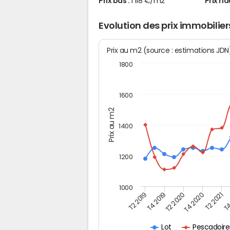
Prix bas :
1 118 €/m2
Prix ha
Evolution des prix immobilie
Prix au m2 (source : estimations JD
1800
1600
Prix au m2
1400
1200
1000
T4
T2 2020
T4 2020
T2 2019
T2 2021
T4 2019
Pescadoires
Lot