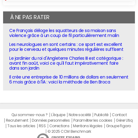
À NE PAS RATER
Ce Français déloge les squatteurs de sa maison sans
violence grâce à un coup de fil particulièrement malin
Les neurologues en sont certains : ce sport est excellent
pour le cerveau et quelques minutes régulières suffisent
Le jardinier du roi d'Angleterre Charles III est catégorique :
avant fin août, voici ce qu'il faut impérativement faire
dans son jardin
Il crée une entreprise de 10 millions de dollars en seulement
6 mois grâce à l'IA : voici la méthode de Ben Broca
Qui sommes-nous ?
L'équipe
Notre société
Publicité
Contact
Recrutement
Données personnelles
Paramétrer les cookies
Gérer Utiq
Tous les articles
RSS
Corrections
Mentions légales
Groupe Figaro
© 2025 CCM Benchmark