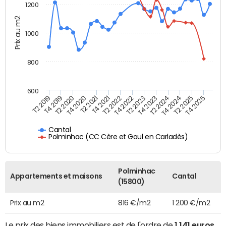
1200
Prix au m2
1000
800
600
T4 2021
T2 2025
T2 2019
T4 2022
T2 2020
T4 2023
T2 2021
T4 2024
T2 2022
T4 2025
T4 2019
T2 2023
T4 2020
T2 2024
Cantal
Polminhac (CC Cère et Goul en Carladès)
Polminhac
Appartements et maisons
Cantal
(15800)
Prix au m2
816 €/m2
1 200 €/m2
Le prix des biens immobiliers est de l'ordre de
1 141 euros