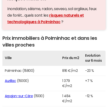
Inondation, séisme, radon, seveso, sol argileux, feux
de forêt... quels sont les
risques naturels et
technologiques à Polminhac
?
Prix immobiliers à Polminhac et dans les
villes proches
Evolution
Ville
Prix du m2
sur 6 mois
Polminhac (15800)
816 €/m2
-23 %
Aurillac
(15000)
1 379
+7 %
€/m2
Arpajon-sur-Cère
(15130)
1 484
-12 %
€/m2