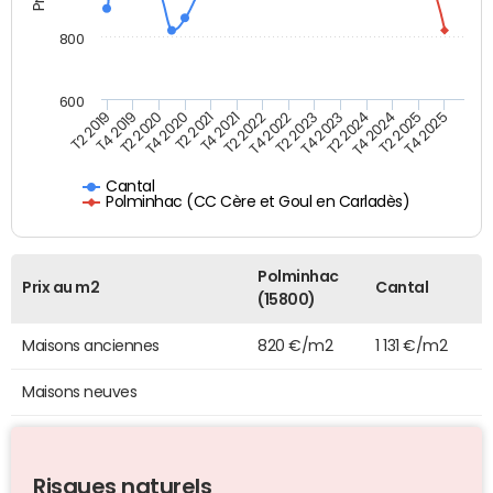
800
600
T4 2021
T2 2025
T2 2019
T4 2022
T2 2020
T4 2023
T2 2021
T4 2024
T2 2022
T4 2025
T4 2019
T2 2023
T4 2020
T2 2024
Cantal
Polminhac (CC Cère et Goul en Carladès)
Polminhac
Prix au m2
Cantal
(15800)
Maisons anciennes
820 €/m2
1 131 €/m2
Maisons neuves
Risques naturels