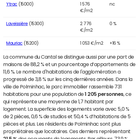
Ytrac
(15000)
1 576
nc
€/m2
Laveissière
(15300)
2 776
0 %
€/m2
Mauriac
(15200)
1 053 €/m2
+16 %
La commune du Cantal se distingue aussi par une part de
maisons de 88,2 % et un pourcentage d’appartements de
11,6 %. Le nombre d'habitations de l'agglomération a
progressé de 3,8 % sur les cinq dernières années. Dans la
ville de Polminhac, le parc immobilier rassemble 731
habitations pour une population de
1 205 personnes
, ce
qui représente une moyenne de 1,7 habitant par
logement. La superficie des logements varie avec 5,0 %
de 2 pièces, 0,6 % de studios et 50,4 % d’habitations de 5
pièces et plus. Les résidents de Polminhac sont plus
propriétaires que locataires. Ces derniers représentant
21,5 %
des occupants de logements. Par ailleurs, 73,9 %