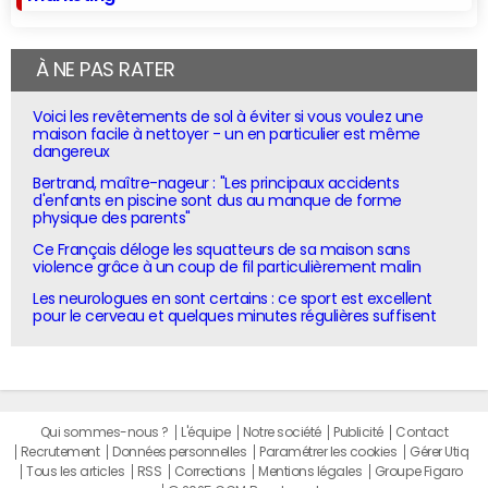
À NE PAS RATER
Voici les revêtements de sol à éviter si vous voulez une
maison facile à nettoyer - un en particulier est même
dangereux
Bertrand, maître-nageur : "Les principaux accidents
d'enfants en piscine sont dus au manque de forme
physique des parents"
Ce Français déloge les squatteurs de sa maison sans
violence grâce à un coup de fil particulièrement malin
Les neurologues en sont certains : ce sport est excellent
pour le cerveau et quelques minutes régulières suffisent
Qui sommes-nous ?
L'équipe
Notre société
Publicité
Contact
Recrutement
Données personnelles
Paramétrer les cookies
Gérer Utiq
Tous les articles
RSS
Corrections
Mentions légales
Groupe Figaro