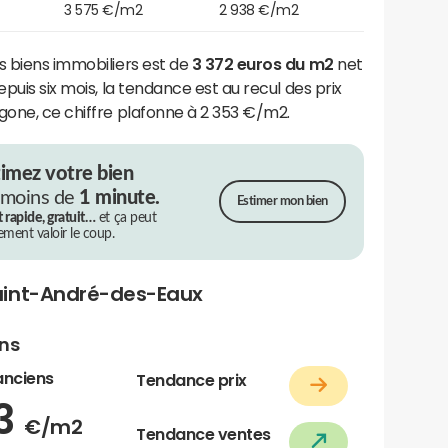
3 575 €/m2
2 938 €/m2
s biens immobiliers est de
3 372 euros du m2
net
epuis six mois, la tendance est au recul des prix
gone, ce chiffre plafonne à 2 353 €/m2.
timez votre bien
 moins de
1 minute.
Estimer mon bien
t rapide, gratuit…
et ça peut
rement valoir le coup.
aint-André-des-Eaux
ens
anciens
Tendance prix
33
€/m2
Tendance ventes