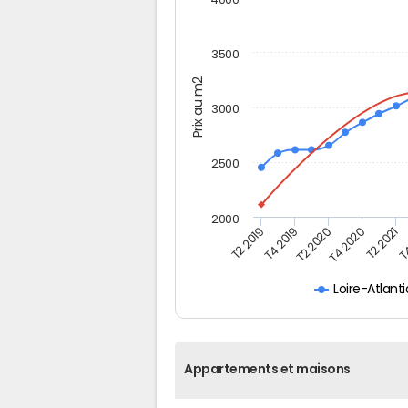
3500
Prix au m2
3000
2500
2000
T2 2019
T4 2019
T2 2020
T4 2020
T2 2021
T4
Loire-Atlant
Appartements et maisons