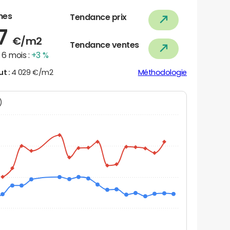
nes
Tendance prix
67
€/m2
Tendance ventes
6 mois :
+3 %
ut :
4 029 €/m2
Méthodologie
N)