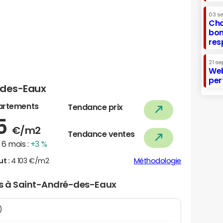
03 s
Cha
bon
res
21 se
Web
per
-des-Eaux
artements
Tendance prix
75
€/m2
Tendance ventes
6 mois :
+3 %
ut :
4 103 €/m2
Méthodologie
ers à Saint-André-des-Eaux
N)