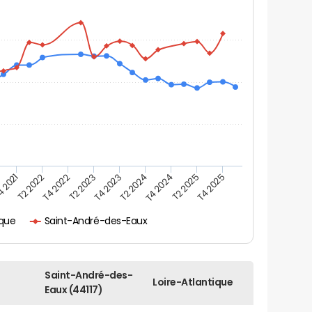
 2021
T2 2022
T4 2022
T2 2023
T4 2023
T2 2024
T4 2024
T2 2025
T4 2025
ique
Saint-André-des-Eaux
Saint-André-des-
Loire-Atlantique
Eaux (44117)