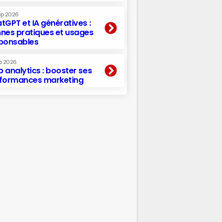
ep 2026
tGPT et IA génératives :
nes pratiques et usages
ponsables
p 2026
 analytics : booster ses
formances marketing