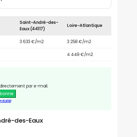
Saint-André-des-
Loire-Atlantique
Eaux (44117)
3 633 €/m2
3 258 €/m2
4 449 €/m2
directement par e-mail.
abonne
tialité
André-des-Eaux