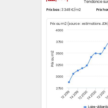
Tendance sur
Prix bas :
3 348 €/m2
Prix ha
Prix au m2 (source : estimations JD
4000
3750
Prix au m2
3500
3250
3000
2750
T4
T2 2019
T2 2020
T2 2021
T4 2019
T4 2020
Loire-Atlant