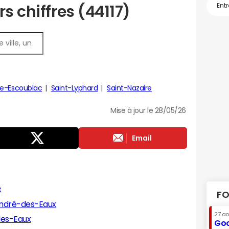
s chiffres (44117)
le-Escoublac
Saint-Lyphard
Saint-Nazaire
Mise à jour le 28/05/26
Email
x
FO
André-des-Eaux
27 a
des-Eaux
Goo