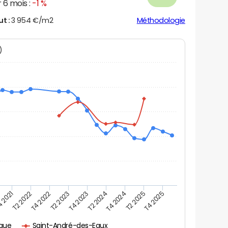
 6 mois :
-1 %
ut :
3 954 €/m2
Méthodologie
N)
 2021
T2 2025
T4 2022
T4 2023
T4 2024
T2 2022
T4 2025
T2 2023
T2 2024
ique
Saint-André-des-Eaux