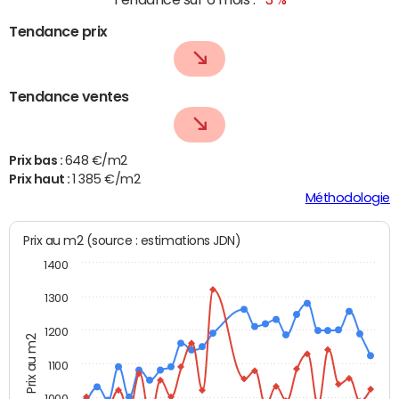
Tendance prix
Tendance ventes
Prix bas :
648 €/m2
Prix haut :
1 385 €/m2
Méthodologie
Prix au m2 (source : estimations JDN)
1400
1300
1200
Prix au m2
1100
1000