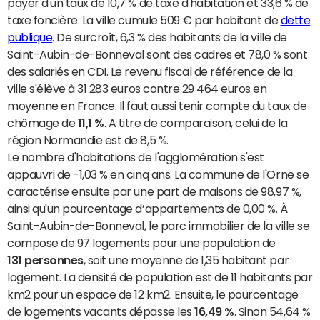
payer d'un taux de 10,7 % de taxe d'habitation et 33,6 % de
taxe foncière. La ville cumule 509 € par habitant de
dette
publique
. De surcroît, 6,3 % des habitants de la ville de
Saint-Aubin-de-Bonneval sont des cadres et 78,0 % sont
des salariés en CDI. Le revenu fiscal de référence de la
ville s'élève à 31 283 euros contre 29 464 euros en
moyenne en France. Il faut aussi tenir compte du taux de
chômage de
11,1 %
. A titre de comparaison, celui de la
région Normandie est de 8,5 %.
Le nombre d'habitations de l'agglomération s'est
appauvri de -1,03 % en cinq ans. La commune de l'Orne se
caractérise ensuite par une part de maisons de 98,97 %,
ainsi qu'un pourcentage d’appartements de 0,00 %. À
Saint-Aubin-de-Bonneval, le parc immobilier de la ville se
compose de 97 logements pour une population de
131 personnes
, soit une moyenne de 1,35 habitant par
logement. La densité de population est de 11 habitants par
km2 pour un espace de 12 km2. Ensuite, le pourcentage
de logements vacants dépasse les
16,49 %
. Sinon 54,64 %