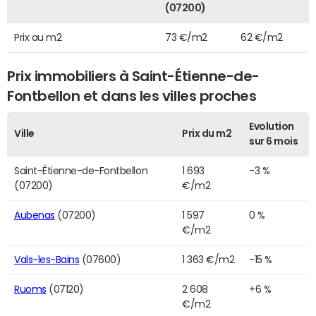
(07200)
Prix au m2
73 €/m2
62 €/m2
Prix immobiliers à Saint-Étienne-de-
Fontbellon et dans les villes proches
Evolution
Ville
Prix du m2
sur 6 mois
Saint-Étienne-de-Fontbellon
1 693
-3 %
(07200)
€/m2
Aubenas
(07200)
1 597
0 %
€/m2
Vals-les-Bains
(07600)
1 363 €/m2
-15 %
Ruoms
(07120)
2 608
+6 %
€/m2