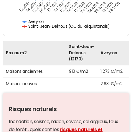
T4 2021
T2 2025
T2 2019
T4 2022
T2 2020
T4 2023
T2 2021
T4 2024
T2 2022
T4 2025
T4 2019
T2 2023
T4 2020
T2 2024
Aveyron
Saint-Jean-Delnous (CC du Réquistanais)
Saint-Jean-
Prix au m2
Delnous
Aveyron
(12170)
Maisons anciennes
910 €/m2
1 273 €/m2
Maisons neuves
2 631 €/m2
Risques naturels
Inondation, séisme, radon, seveso, sol argileux, feux
de forêt... quels sont les
risques naturels et