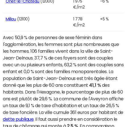
Onet-le-Château
(12000)
1 975
-6 %
€/m2
Millau
(12100)
1 778
+5 %
€/m2
Avec 50,9 % de personnes de sexe féminin dans
l'agglomération, les femmes sont plus nombreuses que
les hommes. 106 familles vivent dans la ville de Saint-
Jean-Delnous. 37,7 % de ces foyers sont des couples
avec un ou plusieurs enfants, 63,2 % sont des couples sans
enfant et 0,0 % sont des familles monoparentales. La
population de Saint-Jean-Delnous est très âgée étant
donné que les plus de 60 ans constituent
41,1 %
des
habitants. Dans l'Hexagone, le pourcentage de plus de 60
ans est plutôt de 29,6 %. La commune de l'Aveyron affiche
un taux de 9,1 % de taxe d'habitation et un taux de 26,5 %
de taxe foncière. La ville cumule 361 euros par habitant de
dette publique
. Il faut aussi prendre en considération le
taux de chômage qui monte à
2,5 %
. En comparaison,