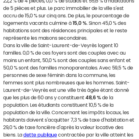
22,2 % de 4 pièces, 0,0 % de studios et 55,6 % d’habitations
de 5 pièces et plus. Le parc immobilier de la ville s'est
accru de 15,0 % sur cinq ans. De plus, le pourcentage de
logements vacants culmine à
15,0 %
. Sinon 45,0 % des
habitations sont des résidences principales et le reste
représente les maisons secondaires.
Dans la ville de Saint-Laurent-de-Veyrès logent 10
familles. 0,0 % de ces foyers sont des couples avec au
moins un enfant, 50,0 % sont des couples sans enfant et
50,0 % sont des familles monoparentales. Avec 59,5 % de
personnes de sexe féminin dans la commune, les
femmes sont plus nombreuses que les hommes. Saint-
Laurent-de-Veyrès est une ville très âgée étant donné
que les plus de 60 ans y constituent
48,6 %
de la
population. Les étudiants constituent 10,5 % de la
population de la ville. Concernant les impôts locaux, les
habitants doivent s'acquitter 7,3 % de taxe d'habitation et
29,0 % de taxe foncière d'après la valeur locative des
biens. La
dette publique
contractée par la ville atteint les