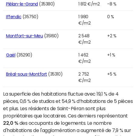
Plélan-le-Grand
(35380)
1 812 €/m2
-8 %
Iffendic
(35750)
1 980
0 %
€/m2
Montfort-sur-Meu
(35160)
2 548
+2 %
€/m2
Gaël
(35290)
1 462
+1 %
€/m2
Bréal-sous-Montfort
(35310)
2 752
+5 %
€/m2
La superficie des habitations fluctue avec 19,1 % de 4
pièces, 0,6 % de studios et 54,9 % d’habitations de 5 pièces
et plus. Les résidents de Saint-Péran sont plus
propriétaires que locataires. Ces derniers représentant
22,0 %
des occupants de logements. Le nombre
d'habitations de l'agglomération a augmenté de 7,9 % sur