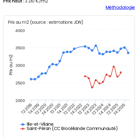
Prix haut :
3 210 €/m2
Méthodologie
Prix au m2 (source : estimations JDN)
4000
3500
Prix au m2
3000
2500
2000
T4 2021
T2 2025
T2 2020
T4 2023
T2 2022
T4 2025
T4 2020
T2 2024
T2 2019
T4 2022
T2 2021
T4 2024
T4 2019
T2 2023
Ille-et-Vilaine
Saint-Péran (CC Brocéliande Communauté)