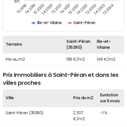
100
T2 2022
T2 2023
T2 2024
T4 2019
T4 2020
T4 2021
T4 2022
T4 2023
T2 2019
T2 2020
T2 2021
Ille-et-Vilaine
Saint-Péran
Saint-Péran
Ille-et-
Terrains
(35380)
Vilaine
Prix au m2
196 €/m2
149 €/m2
Prix immobiliers à Saint-Péran et dans les
villes proches
Evolution
Ville
Prix du m2
sur 6 mois
Saint-Péran (35380)
2 307
-1 %
€/m2