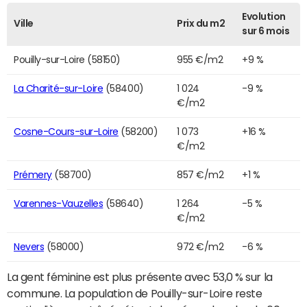
Evolution
Ville
Prix du m2
sur 6 mois
Pouilly-sur-Loire (58150)
955 €/m2
+9 %
La Charité-sur-Loire
(58400)
1 024
-9 %
€/m2
Cosne-Cours-sur-Loire
(58200)
1 073
+16 %
€/m2
Prémery
(58700)
857 €/m2
+1 %
Varennes-Vauzelles
(58640)
1 264
-5 %
€/m2
Nevers
(58000)
972 €/m2
-6 %
La gent féminine est plus présente avec 53,0 % sur la
commune. La population de Pouilly-sur-Loire reste