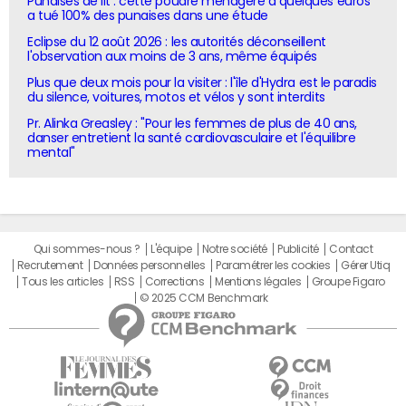
Punaises de lit : cette poudre ménagère à quelques euros
a tué 100% des punaises dans une étude
Eclipse du 12 août 2026 : les autorités déconseillent
l'observation aux moins de 3 ans, même équipés
Plus que deux mois pour la visiter : l'île d'Hydra est le paradis
du silence, voitures, motos et vélos y sont interdits
Pr. Alinka Greasley : "Pour les femmes de plus de 40 ans,
danser entretient la santé cardiovasculaire et l'équilibre
mental"
Qui sommes-nous ?
L'équipe
Notre société
Publicité
Contact
Recrutement
Données personnelles
Paramétrer les cookies
Gérer Utiq
Tous les articles
RSS
Corrections
Mentions légales
Groupe Figaro
© 2025 CCM Benchmark