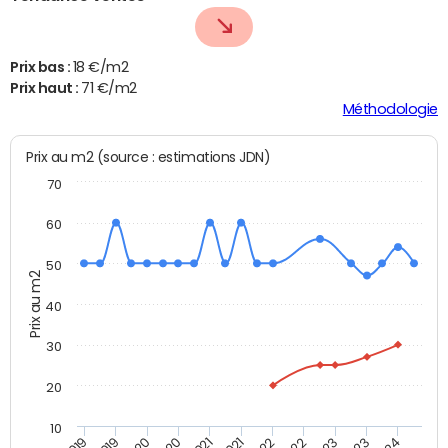
Prix bas :
18 €/m2
Prix haut :
71 €/m2
Méthodologie
Prix au m2 (source : estimations JDN)
70
60
50
Prix au m2
40
30
20
10