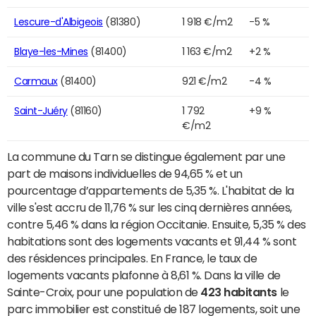
Lescure-d'Albigeois
(81380)
1 918 €/m2
-5 %
Blaye-les-Mines
(81400)
1 163 €/m2
+2 %
Carmaux
(81400)
921 €/m2
-4 %
Saint-Juéry
(81160)
1 792
+9 %
€/m2
La commune du Tarn se distingue également par une
part de maisons individuelles de 94,65 % et un
pourcentage d’appartements de 5,35 %. L'habitat de la
ville s'est accru de 11,76 % sur les cinq dernières années,
contre 5,46 % dans la région Occitanie. Ensuite, 5,35 % des
habitations sont des logements vacants et 91,44 % sont
des résidences principales. En France, le taux de
logements vacants plafonne à 8,61 %. Dans la ville de
Sainte-Croix, pour une population de
423 habitants
le
parc immobilier est constitué de 187 logements, soit une