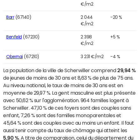
€/m2
Barr
(67140)
2 044
-20 %
€/m2
Benfeld
(67230)
2 398
+5 %
€/m2
Obernai
(67210)
3 231 €/m2
-4 %
La population de la ville de Scherwiller comprend
29,94 %
de jeunes de moins de 30 ans et 8,63 % de plus de 75 ans.
Au niveau national, le taux de moins de 30 ans est en
moyenne de 29,97 %. La gent masculine est plus présente
avec 50,62 % sur l'agglomération. 964 familles logent à
Scherwiller. 47,10 % de ces foyers sont des couples sans
enfant, 7,26 % sont des familles monoparentales et
45,64 % sont des couples avec au moins un enfant. Il faut
aussi tenir compte du taux de chômage qui atteint les
5,90 %
. A titre de comparaison, celui du département du