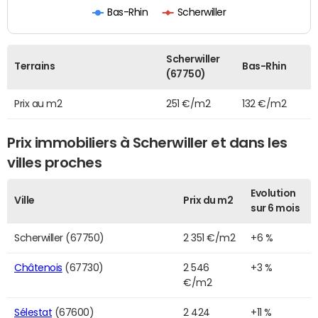
Bas-Rhin
Scherwiller
Scherwiller
Terrains
Bas-Rhin
(67750)
Prix au m2
251 €/m2
132 €/m2
Prix immobiliers à Scherwiller et dans les
villes proches
Evolution
Ville
Prix du m2
sur 6 mois
Scherwiller (67750)
2 351 €/m2
+6 %
Châtenois
(67730)
2 546
+3 %
€/m2
Sélestat
(67600)
2 424
+11 %