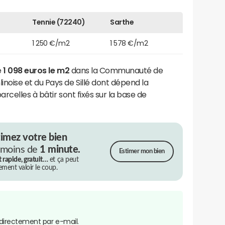
Tennie (72240)
Sarthe
1 250 €/m2
1 578 €/m2
e
1 098 euros le m2
dans la Communauté de
ise et du Pays de Sillé dont dépend la
parcelles à bâtir sont fixés sur la base de
timez votre bien
 moins de
1 minute.
Estimer mon bien
t rapide, gratuit…
et ça peut
rement valoir le coup.
directement par e-mail.