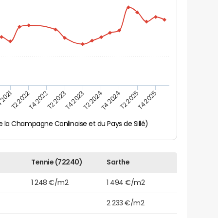
 2021
T2 2025
T4 2023
T2 2022
T4 2025
T2 2024
T4 2022
T4 2024
T2 2023
 la Champagne Conlinoise et du Pays de Sillé)
Tennie (72240)
Sarthe
1 248 €/m2
1 494 €/m2
2 233 €/m2