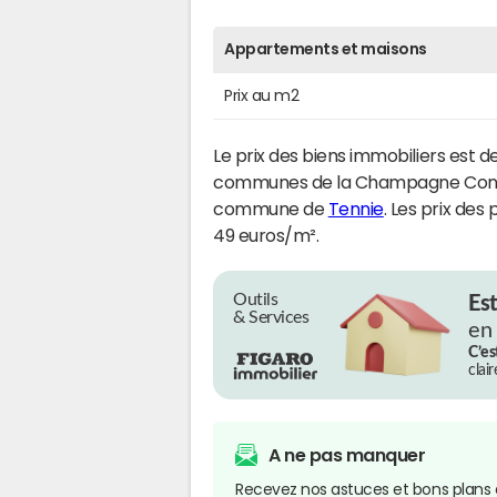
Appartements et maisons
Prix au m2
Le prix des biens immobiliers est d
communes de la Champagne Conlino
commune de
Tennie
. Les prix des 
49 euros/m².
Outils
Es
& Services
en
C’es
clai
A ne pas manquer
Recevez nos astuces et bons plans 