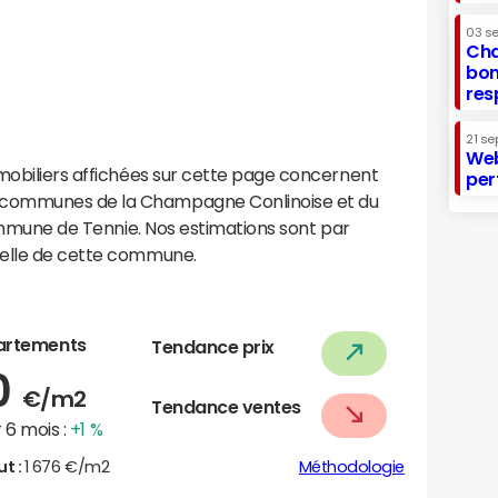
03 s
Cha
bon
res
21 se
Web
mobiliers affichées sur cette page concernent
per
 communes de la Champagne Conlinoise et du
 commune de Tennie. Nos estimations sont par
helle de cette commune.
artements
Tendance prix
0
€/m2
Tendance ventes
 6 mois :
+1 %
ut :
1 676 €/m2
Méthodologie