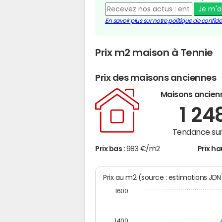
Je m'
En savoir plus sur notre politique de confiden
Prix m2 maison à Tennie
Prix des maisons anciennes
Maisons ancien
1 24
Tendance sur
Prix bas :
983 €/m2
Prix ha
Prix au m2 (source : estimations JD
1600
1400