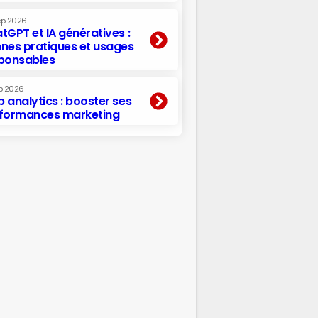
ep 2026
tGPT et IA génératives :
nes pratiques et usages
ponsables
p 2026
 analytics : booster ses
formances marketing