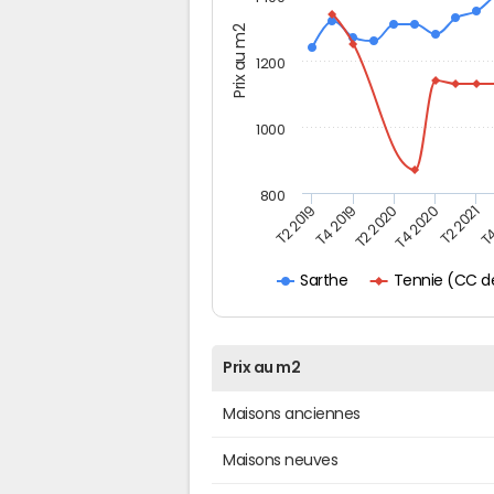
Prix au m2
1200
1000
800
T4
T2 2020
T4 2020
T2 2019
T2 2021
T4 2019
Tennie (CC de
Sarthe
Prix au m2
Maisons anciennes
Maisons neuves