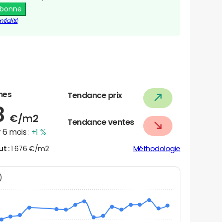
abonne
tialité
nes
Tendance prix
8
€/m2
Tendance ventes
 6 mois :
+1 %
ut :
1 676 €/m2
Méthodologie
N)