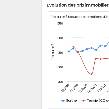
Evolution des prix immobilier
Prix au m2 (source : estimations JD
1750
1500
Prix au m2
1250
1000
750
T4
T2 2020
T4 2020
T2 2019
T2 2021
T4 2019
Tennie (CC de
Sarthe